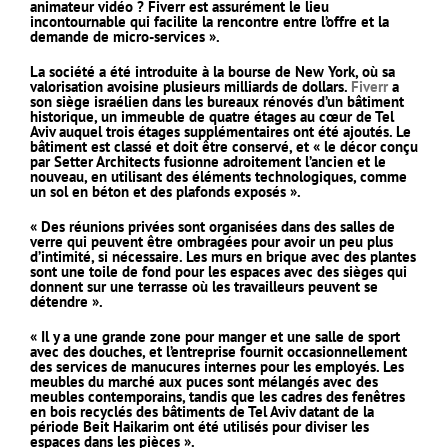
animateur vidéo ? Fiverr est assurément le lieu
incontournable qui facilite la rencontre entre l’offre et la
demande de micro-services ».
La société a été introduite à la bourse de New York, où sa
valorisation avoisine plusieurs milliards de dollars.
Fiverr
a
son siège israélien dans les bureaux rénovés d’un bâtiment
historique, un immeuble de quatre étages au cœur de Tel
Aviv auquel trois étages supplémentaires ont été ajoutés. Le
bâtiment est classé et doit être conservé, et « le décor conçu
par Setter Architects fusionne adroitement l’ancien et le
nouveau, en utilisant des éléments technologiques, comme
un sol en béton et des plafonds exposés ».
« Des réunions privées sont organisées dans des salles de
verre qui peuvent être ombragées pour avoir un peu plus
d’intimité, si nécessaire. Les murs en brique avec des plantes
sont une toile de fond pour les espaces avec des sièges qui
donnent sur une terrasse où les travailleurs peuvent se
détendre ».
« Il y a une grande zone pour manger et une salle de sport
avec des douches, et l’entreprise fournit occasionnellement
des services de manucures internes pour les employés. Les
meubles du marché aux puces sont mélangés avec des
meubles contemporains, tandis que les cadres des fenêtres
en bois recyclés des bâtiments de Tel Aviv datant de la
période Beit Haikarim ont été utilisés pour diviser les
espaces dans les pièces ».