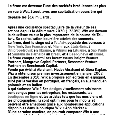
La firme est devenue l’une des sociétés israéliennes les plus
en vue à Wall Street, avec une capitalisation boursière qui
dépasse les $16 milliards .
Après une croissance spectaculaire de la valeur de ses
actions depuis le début mars 2020 (+260%) Wix est devenu
la deuxième valeur la plus importante de la bourse de Tel-
Aviv. Sa capitalisation boursière atteint des sommets.
La firme, dont le siège est à
Tel Aviv
, possède des bureaux à
New York
,
San Francisco
et
Miami
aux
États-Unis
, à
Dnipropetrovsk
en
Ukraine
, à
Vilnius
en
Lituanie
, à
Sao Paulo
et
Santana de Parnaíba
au
Brésil
, et à
Beer-Sheva
en
Israël
.
La firme compte parmi ses investisseurs Insight Venture
Partners, Mangrove Capital Partners, Bessemer Venture
Partners et Benchmark Capital.
Fondé par Avishai Abrahami, Nadav Abrahami et Giora Kaplan,
Wix a obtenu son premier investissement en
janvier 2007
.
En
décembre 2010
, Wix a proposé son éditeur en espagnol,
suivi par la version en portugais, en français, en allemand, en
polonais et en italien.
À qui s’adresse Wix ? Ses
designs
visuellement saisissants
sont conçus pour les entreprises, les restaurants, les
boutiques en ligne
et les artistes tels que les musiciens et
les photographes. Ils sont optimisés pour le mobile et
peuvent être améliorés grâce aux nombreuses applications
disponibles dans la boutique Wix « App Market ».
D’une certaine manière, on pourrait comparer Wix à une