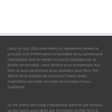
Lancé en mai 2006, IsraelValley est rapidement devenu le
principal outil d’information économique de la communauté
francophone dans le monde. Ce succès s’explique par sa
double personnalité : aussi sérieux qu’un économique doit
l’être et aussi passionnant qu’un quotidien peut l’être. Site
officiel de la chambre de commerce France Israël,
IsraelValley c’est toute l’actualité économique franco-
israélienne.
Le site publie plus d’une cinquantaine d’articles par semaine
sur des sujets aussi variés que l’économie, la High-Tech, la