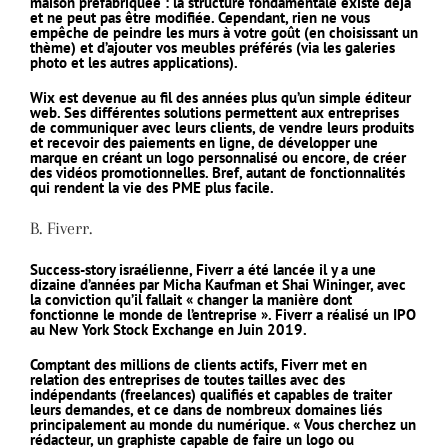
maison préfabriquée : la structure fondamentale existe déjà
et ne peut pas être modifiée. Cependant, rien ne vous
empêche de peindre les murs à votre goût (en choisissant un
thème) et d’ajouter vos meubles préférés (via les galeries
photo et les autres applications).
Wix est devenue au fil des années plus qu’un simple éditeur
web. Ses différentes solutions permettent aux entreprises
de communiquer avec leurs clients, de vendre leurs produits
et recevoir des paiements en ligne, de développer une
marque en créant un logo personnalisé ou encore, de créer
des vidéos promotionnelles. Bref, autant de fonctionnalités
qui rendent la vie des PME plus facile.
B. Fiverr.
Success-story israélienne, Fiverr a été lancée il y a une
dizaine d’années par Micha Kaufman et Shai Wininger, avec
la conviction qu’il fallait « changer la manière dont
fonctionne le monde de l’entreprise ». Fiverr a réalisé un IPO
au New York Stock Exchange en Juin 2019.
Comptant des millions de clients actifs, Fiverr met en
relation des entreprises de toutes tailles avec des
indépendants (freelances) qualifiés et capables de traiter
leurs demandes, et ce dans de nombreux domaines liés
principalement au monde du numérique. « Vous cherchez un
rédacteur, un graphiste capable de faire un logo ou