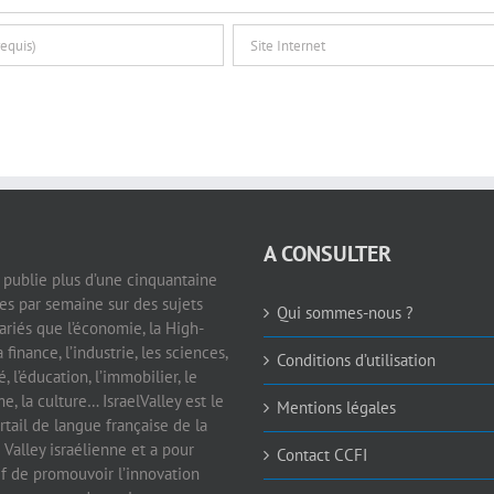
A CONSULTER
e publie plus d’une cinquantaine
les par semaine sur des sujets
Qui sommes-nous ?
ariés que l’économie, la High-
a finance, l’industrie, les sciences,
Conditions d’utilisation
é, l’éducation, l’immobilier, le
e, la culture… IsraelValley est le
Mentions légales
rtail de langue française de la
 Valley israélienne et a pour
Contact CCFI
if de promouvoir l’innovation