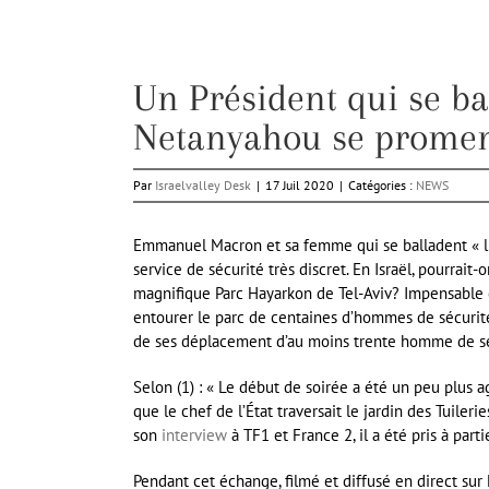
Un Président qui se ba
Netanyahou se promena
Par
Israelvalley Desk
|
17 Juil 2020
|
Catégories :
NEWS
Emmanuel Macron et sa femme qui se balladent « libr
service de sécurité très discret. En Israël, pourrai
magnifique Parc Hayarkon de Tel-Aviv? Impensable ca
entourer le parc de centaines d’hommes de sécurité 
de ses déplacement d’au moins trente homme de sé
Selon (1) : « Le début de soirée a été un peu plus a
que le chef de l’État traversait le jardin des Tuiler
son
interview
à TF1 et France 2, il a été pris à part
Pendant cet échange, filmé et diffusé en direct sur