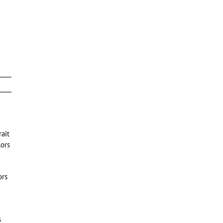
rait
lors
ors
s