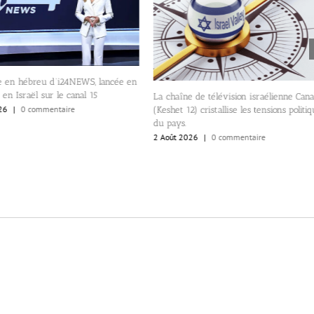
e en hébreu d’i24NEWS, lancée en
 en Israël sur le canal 15
La chaîne de télévision israélienne Cana
26
|
0 commentaire
(Keshet 12) cristallise les tensions politiq
du pays.
2 Août 2026
|
0 commentaire