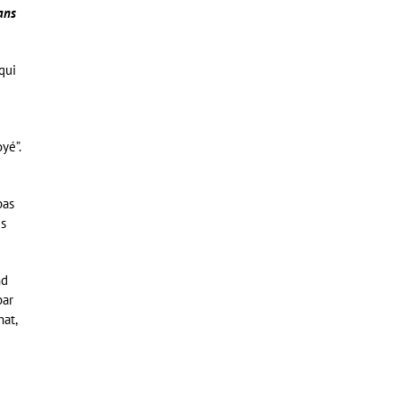
ans
qui
yé”.
pas
es
nd
par
hat,