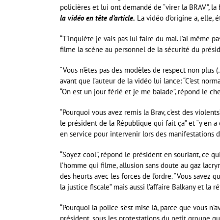
policières et lui ont demandé de “virer la BRAV”, la
la vidéo en tête d’article.
La vidéo d’origine a, elle,
“T’inquiète je vais pas lui faire du mal. J’ai même p
filme la scène au personnel de la sécurité du prési
“Vous n’êtes pas des modèles de respect non plus 
avant que l’auteur de la vidéo lui lance: “C’est no
“On est un jour férié et je me balade”, répond le chef
“Pourquoi vous avez remis la Brav, c’est des violent
le président de la République qui fait ça” et “y en a
en service pour intervenir lors des manifestations de
“Soyez cool”, répond le président en souriant, ce qu
l’homme qui filme, allusion sans doute au gaz lacr
des heurts avec les forces de l’ordre. “Vous savez qu’
la justice fiscale” mais aussi l’affaire Balkany et la 
“Pourquoi la police s’est mise là, parce que vous n’a
président, sous les protestations du petit groupe qui 