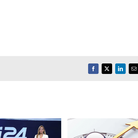
Facebook
X
LinkedIn
E