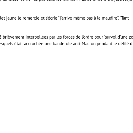
let jaune le remercie et s’écrie “j’arrive même pas à le maudire”. “Tant
é brièvement interpellées par les forces de l’ordre pour “survol d’une z
r lesquels était accrochée une banderole anti-Macron pendant le défilé d
er