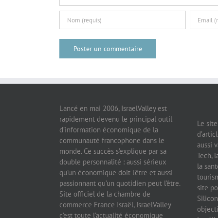
Lancé en mai 2006, IsraelValley est
rapidement devenu le principal outil
Le sit
d’information économique de la
d’artic
communauté francophone dans le
aussi v
monde. Ce succès s’explique par sa
Tech, l
double personnalité : aussi sérieux
la sant
qu’un économique doit l’être et aussi
tourism
passionnant qu’un quotidien peut l’être.
site po
Site officiel de la chambre de
Silicon
commerce France Israël, IsraelValley
object
c’est toute l’actualité économique