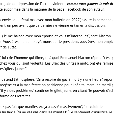
 brigade de répression de l’action violente,
comme vous pouvez le voir d
 été supprimée dans la matinée de la page Facebook de son auteur.
as envie. Je lui ferai mal avec mon bulletin en 2022”, assure la personne 
dent, un peu avant que ce dernier ne vienne entamer la discussion.
(…) Je me balade avec mon épouse et vous m’interpellez”, note Macron
rmal. Vous êtes mon employé, monsieur le président, vous êtes mon emplo
 de l’État.
s”, lui crie l’homme qui filme, ce à quoi Emmanuel Macron répond “c’est 
 chez vous qui sont violents”. Les Brav, des unités à moto, ont été remis
s “gilets jaunes”.
i détend l’atmosphère. “On a respiré du gaz à mort y a une heure”, répo
ymogène et à la manifestation parisienne pour l’hôpital marquée mardi 
il y a des problèmes”, continue le gilet jaune, en citant “le pouvoir d’ac
réforme des retraites.
vez pas fait que manifester, ça a cassé massivement”, fait valoir le
lui lance “tu ne vas pas dans les manifs !”. “Le sentiment d’injustice, je