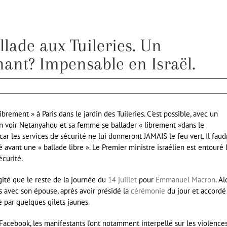
llade aux Tuileries. Un
nt? Impensable en Israël.
ement » à Paris dans le jardin des Tuileries. C’est possible, avec un
t-on voir Netanyahou et sa femme se ballader « librement »dans le
r les services de sécurité ne lui donneront JAMAIS le feu vert. Il faud
avant une « ballade libre ». Le Premier ministre israélien est entouré 
curité.
gité que le reste de la journée du
14 juillet
pour
Emmanuel Macron
. Al
ies avec son épouse, après avoir présidé la
cérémonie
du jour et accordé
ie par quelques gilets jaunes.
 Facebook, les manifestants l’ont notamment interpellé sur les violence