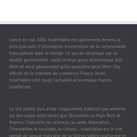
Lancé en mai 2006, IsraelValley est rapidement devenu le
principal outil d’information économique de la communauté
francophone dans le monde. Ce succès s’explique par sa
double personnalité : aussi sérieux qu’un économique doit
l’être et aussi passionnant qu’un quotidien peut l’être. Site
officiel de la chambre de commerce France Israël,
IsraelValley c’est toute l’actualité économique franco-
israélienne.
Le site publie plus d’une cinquantaine d’articles par semaine
sur des sujets aussi variés que l’économie, la High-Tech, la
finance, l’industrie, les sciences, la santé, l’éducation,
l’immobilier, le tourisme, la culture… IsraelValley est le site
portail de langue française de la Silicon Valley israélienne et