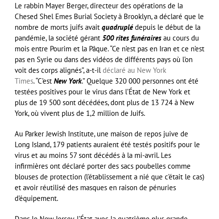
Le rabbin Mayer Berger, directeur des opérations de la
Chesed Shel Emes Burial Society à Brooklyn, a déclaré que le
nombre de morts juifs avait
quadruplé
depuis le début de la
pandémie, la société gérant
500 rites funéraires
au cours du
mois entre Pourim et la Pâque. “Ce n’est pas en Iran et ce n’est
pas en Syrie ou dans des vidéos de différents pays où l’on
voit des corps alignés”, a-t-il
déclaré au New York
Times
. “C’est
New York
.” Quelque 320 000 personnes ont été
testées positives pour le virus dans l’État de New York et
plus de 19 500 sont décédées, dont plus de 13 724 à New
York, où vivent plus de 1,2 million de Juifs.
Au Parker Jewish Institute, une maison de repos juive de
Long Island, 179 patients auraient été testés positifs pour le
virus et au moins 57 sont décédés à la mi-avril. Les
infirmières ont déclaré porter des sacs poubelles comme
blouses de protection (l’établissement a nié que c’était le cas)
et avoir réutilisé des masques en raison de pénuries
d’équipement.
Dans le New Jersey, l’État avec la quatrième plus grande