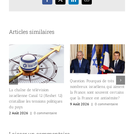
Facebook
X
LinkedIn
Email
Articles similaires
Question. Pourquoi de très
nombreux israéliens, qui aiment
E
La chaîne de télévision
24
la France, sont souvent certains
d
israélienne Canal 12 (Keshet 12)
que la France est antisémite?
p
cristallise les tensions politiques
9 Août 2026
|
0 commentaire
S
du pays.
e
2 Août 2026
|
0 commentaire
8