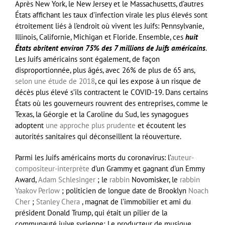
Après New York, le New Jersey et le Massachusetts, d’autres
États affichant les taux d’infection virale les plus élevés sont
étroitement liés à l’endroit où vivent les Juifs: Pennsylvanie,
Illinois, Californie, Michigan et Floride. Ensemble, ces
huit
États abritent environ 75% des 7 millions de Juifs américains
.
Les Juifs américains sont également, de façon
disproportionnée, plus âgés, avec 26% de plus de 65 ans,
selon une étude de 2018
, ce qui les expose à un risque de
décès plus élevé s’ils contractent le COVID-19. Dans certains
États où les gouverneurs rouvrent des entreprises, comme le
Texas, la Géorgie et la Caroline du Sud, les synagogues
adoptent
une approche plus prudente
et écoutent les
autorités sanitaires qui déconseillent la réouverture.
Parmi les Juifs américains morts du coronavirus: l’
auteur-
compositeur-interprète
d’un Grammy et gagnant d’un Emmy
Award,
Adam Schlesinger
; le
rabbin
Novomisker, le
rabbin
Yaakov Perlow
; politicien de longue date de Brooklyn
Noach
Cher
;
Stanley Chera
, magnat de l’immobilier et ami du
président Donald Trump, qui était un pilier de la
communauté juive syrienne; Le producteur de musique