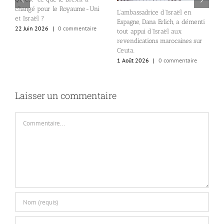
changé pour le Royaume-Uni
L
o-
L’ambassadrice d’Israël en
et Israël ?
a
Espagne, Dana Erlich, a démenti
p
22 Juin 2026
|
0 commentaire
tout appui d’Israël aux
lé
revendications marocaines sur
1
Ceuta.
1 Août 2026
|
0 commentaire
Laisser un commentaire
Commentaire