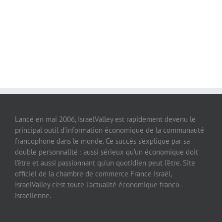
Lancé en mai 2006, IsraelValley est rapidement devenu le
principal outil d’information économique de la communauté
francophone dans le monde. Ce succès s’explique par sa
double personnalité : aussi sérieux qu’un économique doit
l’être et aussi passionnant qu’un quotidien peut l’être. Site
officiel de la chambre de commerce France Israël,
IsraelValley c’est toute l’actualité économique franco-
israélienne.