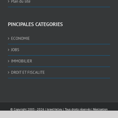
Plan du site
PINCIPALES CATEGORIES
ECONOMIE
JOBS
IMMOBILIER
DROIT ET FISCALITE
© Copyright 2005 -
2026 |
IsraelValley
| Tous droits réservés | Réalisation
AWEBDESIGN4U.COM
et
NEDGRAPHIC
| Sécurisé par
Pelomia