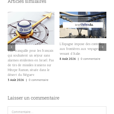
Articles similaires
I
é
L’Espagne impose des contrôles
p
aux frontières aux voyageurs
é
Ville tranquille pour les français
venant d’Italie.
,
8
qui souhaitent un séjour sans
8 Août 2026
|
0 commentaire
alarmes stridentes en Israël. Pas
de tirs de missiles iraniens sur
Mitzpe Ramon, située dans le
désert du Néguev.
3 Août 2026
|
0 commentaire
Laisser un commentaire
Commentaire