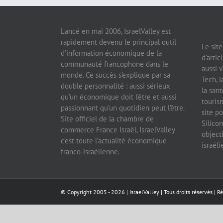
Lancé en mai 2006, IsraelValley est
rapidement devenu le principal outil
Le sit
d’information économique de la
d’artic
communauté francophone dans le
aussi v
monde. Ce succès s’explique par sa
Tech, l
double personnalité : aussi sérieux
la sant
qu’un économique doit l’être et aussi
tourism
passionnant qu’un quotidien peut l’être.
site po
Site officiel de la chambre de
Silicon
commerce France Israël, IsraelValley
object
c’est toute l’actualité économique
israél
franco-israélienne.
© Copyright 2005 -
2026 |
IsraelValley
| Tous droits réservés | R