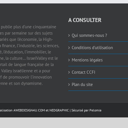
A CONSULTER
e publie plus d’une cinquantaine
les par semaine sur des sujets
Qui sommes-nous ?
ariés que l’économie, la High-
a finance, l’industrie, les sciences,
Conditions d’utilisation
é, l’éducation, l’immobilier, le
e, la culture… IsraelValley est le
Mentions légales
rtail de langue française de la
 Valley israélienne et a pour
Contact CCFI
if de promouvoir l’innovation
ienne et son dynamisme.
Plan du site
éalisation
AWEBDESIGN4U.COM
et
NEDGRAPHIC
| Sécurisé par
Pelomia