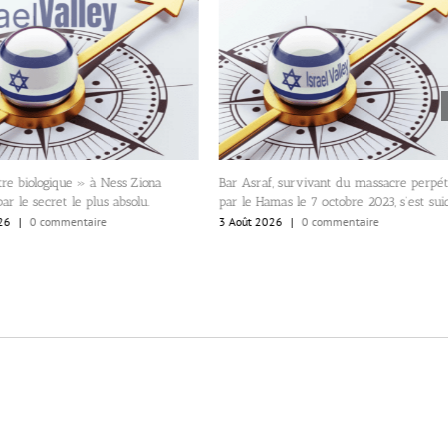
re biologique » à Ness Ziona
Bar Asraf, survivant du massacre perpét
ar le secret le plus absolu.
par le Hamas le 7 octobre 2023, s’est suic
26
|
0 commentaire
3 Août 2026
|
0 commentaire