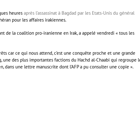
lques heures
après l’assassinat à Bagdad par les Etats-Unis du général
héran pour les affaires irakiennes.
 de la coalition pro-iranienne en Irak, a appelé vendredi « tous les
rêts car ce qui nous attend, c’est une conquête proche et une grande
-Haq, une des plus importantes factions du Hachd al-Chaabi qui regroupe l
kien, dans une lettre manuscrite dont l’AFP a pu consulter une copie ».
er