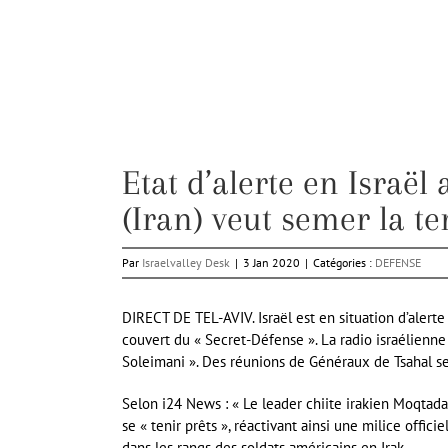
Etat d’alerte en Israël
(Iran) veut semer la te
Par
Israelvalley Desk
|
3 Jan 2020
|
Catégories :
DEFENSE
DIRECT DE TEL-AVIV. Israël est en situation d’alert
couvert du « Secret-Défense ». La radio israélienne 
Soleimani ». Des réunions de Généraux de Tsahal se
Selon i24 News : « Le leader chiite irakien Moqtad
se « tenir prêts », réactivant ainsi une milice offi
dans les rangs des soldats américains en Irak.