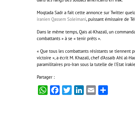
Moqtada Sadr a fait cette annonce sur Twitter que
iranien Qassem Soleimani
, puissant émissaire de Té
Dans le même temps, Qaïs al-Khazali, un commandant
combattants » à se « tenir prêts ».
« Que tous les combattants résistants se tiennent p
victoire », a écrit M. Khazali, chef d’Assaïb Ahl al
paramilitaires pro-Iran sous la tutelle de l’Etat ira
Partager :
WhatsApp
Facebook
Twitter
LinkedIn
Email
Partag