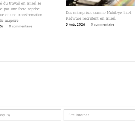
 du travail en Israël se
se par une forte reprise
Des entreprises comme Mobileye, Intel,
ue et une transformation
Radware recrutent en Israël.
lle majeure
5 Août 2026
|
0 commentaire
26
|
0 commentaire