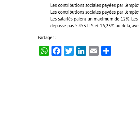
Les contributions sociales payées par l’empl
Les contributions sociales payées par l’emplo
Les salariés paient un maximum de 12%. Les t
dépasse pas 5.453 ILS et 16,23% au delà, ave
Partager :
WhatsApp
Facebook
Twitter
LinkedIn
Email
Partag