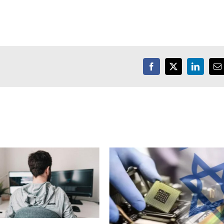
Facebook
X
LinkedIn
E