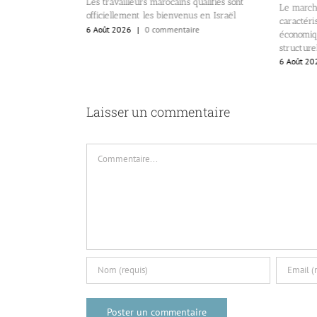
Les travailleurs marocains qualifiés sont
ment (Mossad et
Le marché
officiellement les bienvenus en Israël
caractéri
6 Août 2026
|
0 commentaire
re
économiq
structure
6 Août 20
Laisser un commentaire
Commentaire