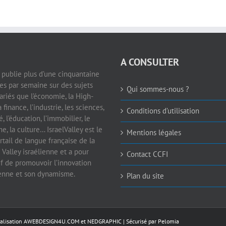
A CONSULTER
e publie plus d’une cinquantaine
les par semaine sur des sujets
Qui sommes-nous ?
ariés que l’économie, la High-
a finance, l’industrie, les sciences,
Conditions d’utilisation
é, l’éducation, l’immobilier, le
e, la culture… IsraelValley est le
Mentions légales
rtail de langue française de la
 Valley israélienne et a pour
Contact CCFI
if de promouvoir l’innovation
ienne et son dynamisme.
Plan du site
éalisation
AWEBDESIGN4U.COM
et
NEDGRAPHIC
| Sécurisé par
Pelomia