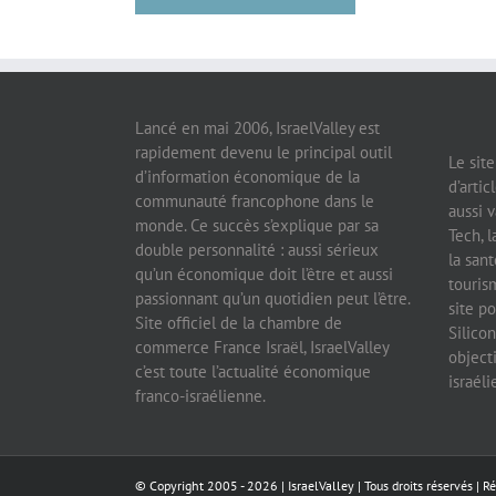
Lancé en mai 2006, IsraelValley est
rapidement devenu le principal outil
Le sit
d’information économique de la
d’artic
communauté francophone dans le
aussi v
monde. Ce succès s’explique par sa
Tech, l
double personnalité : aussi sérieux
la sant
qu’un économique doit l’être et aussi
tourism
passionnant qu’un quotidien peut l’être.
site po
Site officiel de la chambre de
Silicon
commerce France Israël, IsraelValley
object
c’est toute l’actualité économique
israél
franco-israélienne.
© Copyright 2005 -
2026 |
IsraelValley
| Tous droits réservés | R