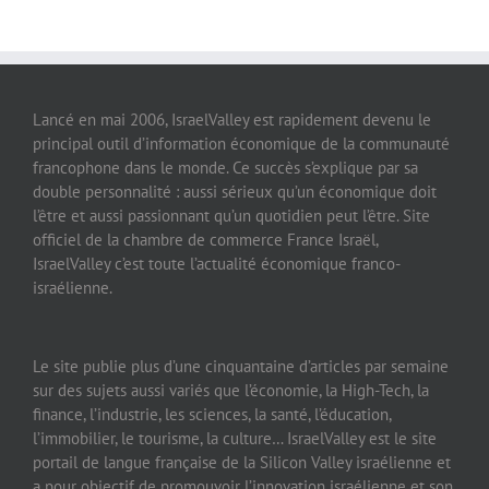
Lancé en mai 2006, IsraelValley est rapidement devenu le
principal outil d’information économique de la communauté
francophone dans le monde. Ce succès s’explique par sa
double personnalité : aussi sérieux qu’un économique doit
l’être et aussi passionnant qu’un quotidien peut l’être. Site
officiel de la chambre de commerce France Israël,
IsraelValley c’est toute l’actualité économique franco-
israélienne.
Le site publie plus d’une cinquantaine d’articles par semaine
sur des sujets aussi variés que l’économie, la High-Tech, la
finance, l’industrie, les sciences, la santé, l’éducation,
l’immobilier, le tourisme, la culture… IsraelValley est le site
portail de langue française de la Silicon Valley israélienne et
a pour objectif de promouvoir l’innovation israélienne et son