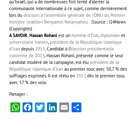
qu’Israël, qui a de nombreuses fois tenté d’alerter la
communauté internationale à ce sujet, comme dernièrement
lors du
discours à l’assemblée générale de l’ONU du Premier
ministre israélien Benyamin Netanyahou. (
Source : i24News
(Copyrights)
A SAVOIR. Hassan Rohani
est un
homme d’État
,
diplomate
et
universitaire
iranien
,
président de la République islamique
d’Iran
depuis
2013
. Candidat à l’
élection présidentielle
iranienne de 2013
, Hassan Rohani, présenté comme le seul
candidat modéré de la campagne, est élu
président de la
République islamique d’Iran
au premier tour, avec 50,7 % des
suffrages exprimés. Il est réélu en
2017
, dès le premier tour,
avec 57 % des voix.
Partager :
WhatsApp
Facebook
Twitter
LinkedIn
Email
Partager