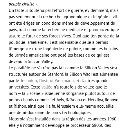
peuple civilisé »
.
Un facteur soutenu par l’effort de guerre, évidemment, mais
pas seulement : la recherche agronomique et le génie civil
ont été érigés en conditions même du développement du
pays, tout comme la recherche médicale et pharmaceutique
assure le futur de ses forces vives. Quoi que l’on pense de la
politique israélienne, il est indéniable qu’elle a permis
l’émergence d’une ingénierie de pointe, comme les besoins
de l’armée américaine ont posé les bases de ce qui est
devenu la Silicon Valley.
Le parallèle ne s’arrête pas là : comme la Silicon Valley s’est
structurée autour de Stanford, la Silicon Wadi est alimentée
par le
Technion
, l’
Institut Weizmann
, et d’autres grandes
universités. Cette
vallée
n’a toutefois de vallée que le
nom — la « scène » israélienne s’organise plutôt autour de
points chauds comme Tel-Aviv, Ra’Anana et Herzliya, Rehovot
et Rishon, ainsi que Haïfa. Jérusalem elle-même accueille
une demi-douzaine de parcs technologiques.
Motorola s’est installée dans la région dès les années 1960 :
elle y a notamment développé le processeur 68030 des