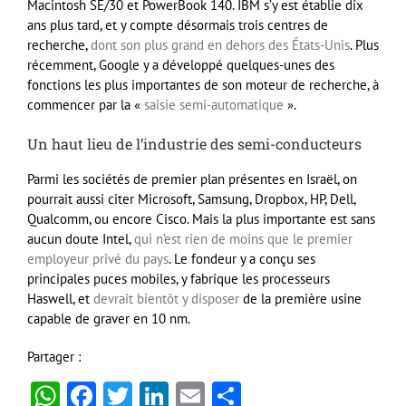
Macintosh SE/30 et PowerBook 140. IBM s’y est établie dix
ans plus tard, et y compte désormais trois centres de
recherche,
dont son plus grand en dehors des États-Unis
. Plus
récemment, Google y a développé quelques-unes des
fonctions les plus importantes de son moteur de recherche, à
commencer par la «
saisie semi-automatique
».
Un haut lieu de l’industrie des semi-conducteurs
Parmi les sociétés de premier plan présentes en Israël, on
pourrait aussi citer Microsoft, Samsung, Dropbox, HP, Dell,
Qualcomm, ou encore Cisco. Mais la plus importante est sans
aucun doute Intel,
qui n’est rien de moins que le premier
employeur privé du pays
. Le fondeur y a conçu ses
principales puces mobiles, y fabrique les processeurs
Haswell, et
devrait bientôt y disposer
de la première usine
capable de graver en 10 nm.
Partager :
WhatsApp
Facebook
Twitter
LinkedIn
Email
Partager