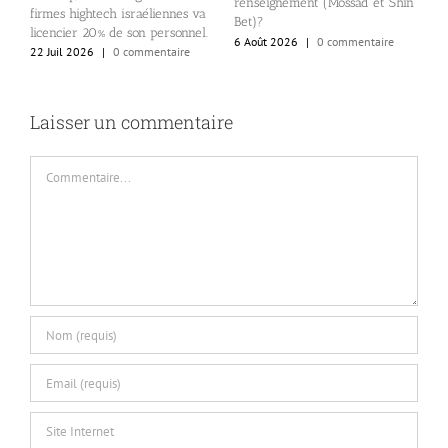
renseignement (Mossad et Shin
b
firmes hightech israéliennes va
Bet)?
6
licencier 20% de son personnel.
6 Août 2026
|
0 commentaire
22 Juil 2026
|
0 commentaire
Laisser un commentaire
Commentaire