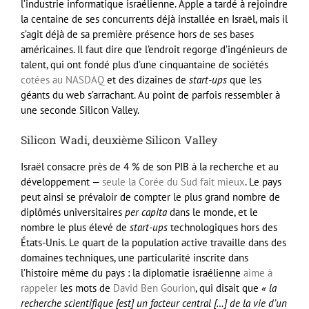
l’industrie informatique israélienne. Apple a tardé à rejoindre
la centaine de ses concurrents déjà installée en Israël, mais il
s’agit déjà de sa première présence hors de ses bases
américaines. Il faut dire que l’endroit regorge d’ingénieurs de
talent, qui ont fondé plus d’une cinquantaine de sociétés
cotées au NASDAQ
et des dizaines de
start-ups
que les
géants du web s’arrachant. Au point de parfois ressembler à
une seconde Silicon Valley.
Silicon Wadi, deuxième Silicon Valley
Israël consacre près de 4 % de son PIB à la recherche et au
développement —
seule la Corée du Sud fait mieux
. Le pays
peut ainsi se prévaloir de compter le plus grand nombre de
diplômés universitaires
per capita
dans le monde, et le
nombre le plus élevé de
start-ups
technologiques hors des
États-Unis. Le quart de la population active travaille dans des
domaines techniques, une particularité inscrite dans
l’histoire même du pays : la diplomatie israélienne
aime à
rappeler
les mots de
David Ben Gourion
, qui disait que
« la
recherche scientifique [est] un facteur central […] de la vie d’un