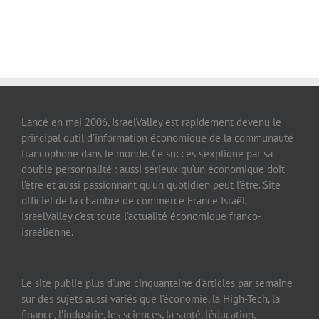
Lancé en mai 2006, IsraelValley est rapidement devenu le
principal outil d’information économique de la communauté
francophone dans le monde. Ce succès s’explique par sa
double personnalité : aussi sérieux qu’un économique doit
l’être et aussi passionnant qu’un quotidien peut l’être. Site
officiel de la chambre de commerce France Israël,
IsraelValley c’est toute l’actualité économique franco-
israélienne.
Le site publie plus d’une cinquantaine d’articles par semaine
sur des sujets aussi variés que l’économie, la High-Tech, la
finance, l’industrie, les sciences, la santé, l’éducation,