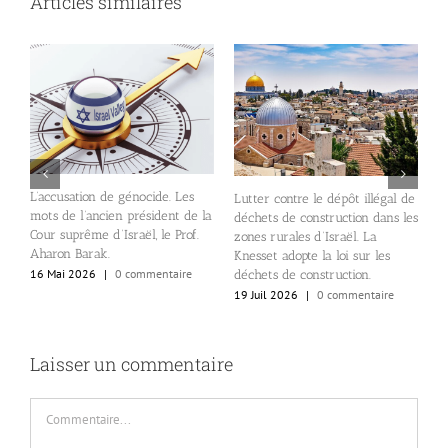
Articles similaires
L
e
L’accusation de génocide. Les
Lutter contre le dépôt illégal de
L
mots de l’ancien président de la
déchets de construction dans les
N
n
Cour suprême d’Israël, le Prof.
zones rurales d’Israël. La
1
de
Aharon Barak.
Knesset adopte la loi sur les
16 Mai 2026
|
0 commentaire
déchets de construction.
19 Juil 2026
|
0 commentaire
Laisser un commentaire
Commentaire