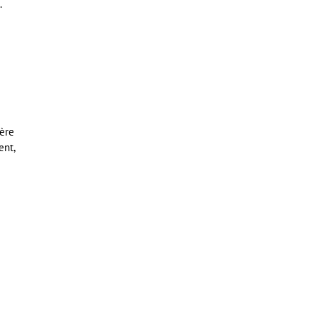
.
ière
ent,