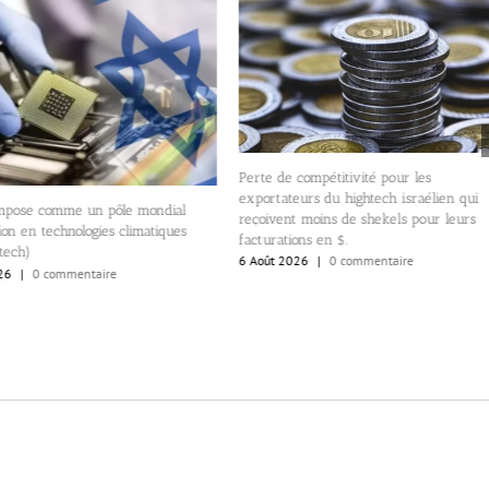
Perte de compétitivité pour les
exportateurs du hightech israélien qui
’impose comme un pôle mondial
reçoivent moins de shekels pour leurs
ion en technologies climatiques
facturations en $.
tech)
6 Août 2026
|
0 commentaire
26
|
0 commentaire