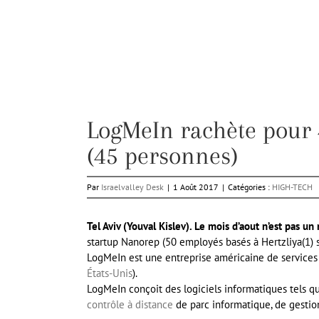
LogMeIn rachète pour 4
(45 personnes)
Par
Israelvalley Desk
|
1 Août 2017
|
Catégories :
HIGH-TECH
Tel Aviv (Youval Kislev). Le mois d’aout n’est pas 
startup Nanorep (50 employés basés à Hertzliya(1) sp
LogMeIn est une entreprise américaine de services
États-Unis
).
LogMeIn conçoit des logiciels informatiques tels 
contrôle à distance
de parc informatique, de gestion