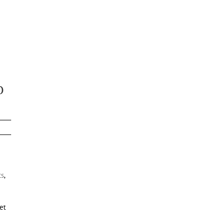
p
ts
,
et