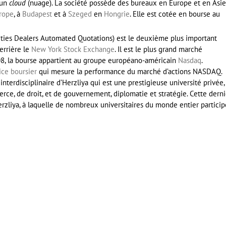
a un
cloud
(nuage). La société possède des bureaux en Europe et en Asie
rope
, à
Budapest
et à
Szeged
en
Hongrie
. Elle est cotée en bourse au
rities Dealers Automated Quotations) est le deuxième plus important
derrière le
New York Stock Exchange
. Il est le plus grand marché
08, la bourse appartient au groupe européano-américain
Nasdaq
.
ice boursier
qui mesure la performance du marché d’actions NASDAQ.
 interdisciplinaire d’Herzliya qui est une prestigieuse université privée,
ce, de droit, et de gouvernement, diplomatie et stratégie. Cette dern
rzliya, à laquelle de nombreux universitaires du monde entier particip
er