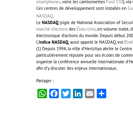
smartphones
, voire les camionnettes
Ford 150
), vi
Ces centres de développement sont installés en
Eu
NASDAQ
.
Le
NASDAQ
(sigle de National Association of Secu
marché d’actions
des
États-Unis
, en volume traité, 
électronique d’actions du monde. Depuis début 20
L’
indice NASDAQ
, aussi appelé le NASDAQ, est l’
ind
(1) Depuis 1994, la ville d’Hertzliya abrite le Centre
particulièrement réputée pour ses écoles de commer
organise la conférence annuelle internationale d’He
afin d’y discuter des enjeux internationaux.
Partager :
WhatsApp
Facebook
Twitter
LinkedIn
Email
Partag