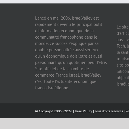
Lancé en mai 2006, IsraelValley est
rapidement devenu le principal outil
Le sit
d’information économique de la
d’artic
communauté francophone dans le
aussi v
monde. Ce succès s’explique par sa
Tech, l
double personnalité : aussi sérieux
la sant
qu’un économique doit l’être et aussi
tourism
passionnant qu’un quotidien peut l’être.
site po
Site officiel de la chambre de
Silicon
commerce France Israël, IsraelValley
object
c’est toute l’actualité économique
israél
franco-israélienne.
© Copyright 2005 -
2026 |
IsraelValley
| Tous droits réservés | R