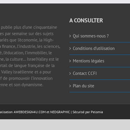
A CONSULTER
e publie plus d’une cinquantaine
les par semaine sur des sujets
Qui sommes-nous ?
ariés que l’économie, la High-
a finance, l’industrie, les sciences,
Conditions d’utilisation
é, l’éducation, l’immobilier, le
e, la culture… IsraelValley est le
Mentions légales
rtail de langue française de la
 Valley israélienne et a pour
Contact CCFI
if de promouvoir l’innovation
ienne et son dynamisme.
Plan du site
éalisation
AWEBDESIGN4U.COM
et
NEDGRAPHIC
| Sécurisé par
Pelomia