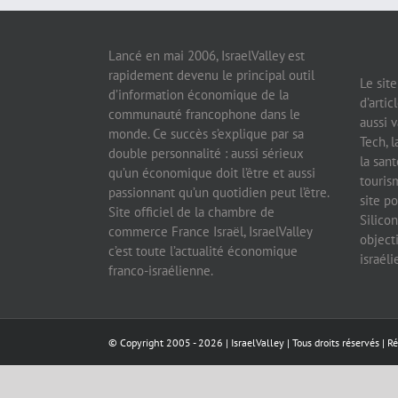
Lancé en mai 2006, IsraelValley est
rapidement devenu le principal outil
Le sit
d’information économique de la
d’artic
communauté francophone dans le
aussi v
monde. Ce succès s’explique par sa
Tech, l
double personnalité : aussi sérieux
la sant
qu’un économique doit l’être et aussi
tourism
passionnant qu’un quotidien peut l’être.
site po
Site officiel de la chambre de
Silicon
commerce France Israël, IsraelValley
object
c’est toute l’actualité économique
israél
franco-israélienne.
© Copyright 2005 -
2026 |
IsraelValley
| Tous droits réservés | R