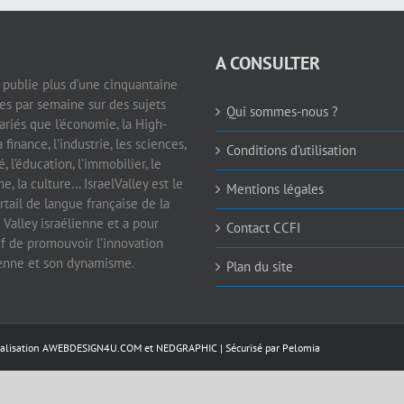
A CONSULTER
e publie plus d’une cinquantaine
les par semaine sur des sujets
Qui sommes-nous ?
ariés que l’économie, la High-
a finance, l’industrie, les sciences,
Conditions d’utilisation
é, l’éducation, l’immobilier, le
e, la culture… IsraelValley est le
Mentions légales
rtail de langue française de la
 Valley israélienne et a pour
Contact CCFI
if de promouvoir l’innovation
ienne et son dynamisme.
Plan du site
éalisation
AWEBDESIGN4U.COM
et
NEDGRAPHIC
| Sécurisé par
Pelomia