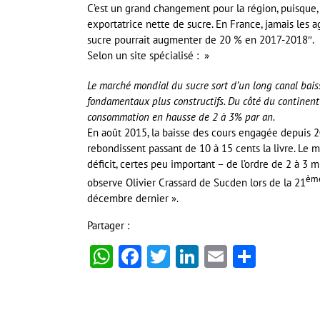
C’est un grand changement pour la région, puisque, 
exportatrice nette de sucre. En France, jamais les a
sucre pourrait augmenter de 20 % en 2017-2018″.
Selon un site spécialisé : »
Le marché mondial du sucre sort d’un long canal bais
fondamentaux plus constructifs. Du côté du continent
consommation en hausse de 2 à 3% par an.
En août 2015, la baisse des cours engagée depuis 2
rebondissent passant de 10 à 15 cents la livre. Le 
déficit, certes peu important – de l’ordre de 2 à 3 
èm
observe Olivier Crassard de Sucden lors de la 21
décembre dernier ».
Partager :
WhatsApp
Facebook
Twitter
LinkedIn
Email
Partag