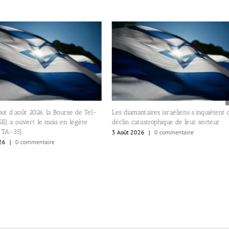
ut d’août 2026, la Bourse de Tel-
Les diamantaires israéliens s’inquiètent 
E) a ouvert le mois en légère
déclin catastrophique de leur secteur
e TA-35).
3 Août 2026
|
0 commentaire
26
|
0 commentaire