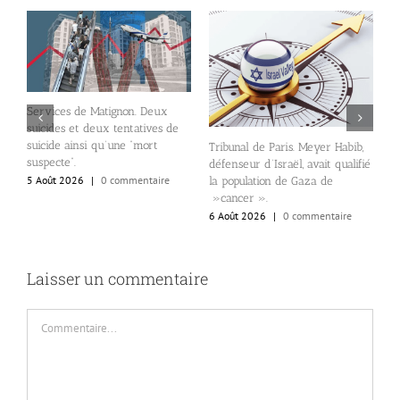
Services de Matignon. Deux
suicides et deux tentatives de
suicide ainsi qu’une “mort
Tribunal de Paris. Meyer Habib,
l
n
suspecte”.
défenseur d’Israël, avait qualifié
N
5 Août 2026
|
0 commentaire
la population de Gaza de
d
»cancer ».
d
6 Août 2026
|
0 commentaire
6
Laisser un commentaire
Commentaire