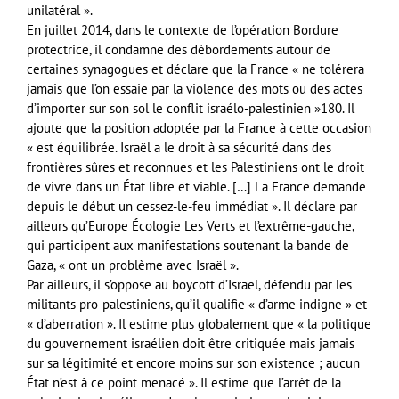
unilatéral ».
En juillet 2014, dans le contexte de l’opération Bordure
protectrice, il condamne des débordements autour de
certaines synagogues et déclare que la France « ne tolérera
jamais que l’on essaie par la violence des mots ou des actes
d’importer sur son sol le conflit israélo-palestinien »180. Il
ajoute que la position adoptée par la France à cette occasion
« est équilibrée. Israël a le droit à sa sécurité dans des
frontières sûres et reconnues et les Palestiniens ont le droit
de vivre dans un État libre et viable. […] La France demande
depuis le début un cessez-le-feu immédiat ». Il déclare par
ailleurs qu’Europe Écologie Les Verts et l’extrême-gauche,
qui participent aux manifestations soutenant la bande de
Gaza, « ont un problème avec Israël ».
Par ailleurs, il s’oppose au boycott d’Israël, défendu par les
militants pro-palestiniens, qu’il qualifie « d’arme indigne » et
« d’aberration ». Il estime plus globalement que « la politique
du gouvernement israélien doit être critiquée mais jamais
sur sa légitimité et encore moins sur son existence ; aucun
État n’est à ce point menacé ». Il estime que l’arrêt de la