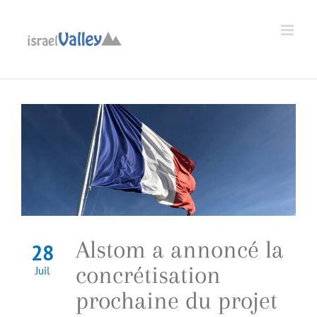
Passer
au
Ouvrir la barre d’outils
contenu
Alstom a annoncé la
28
concrétisation
Juil
prochaine du projet