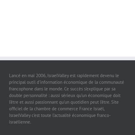
Lancé en mai 2006, IsraelValley est rapidement devenu le
principal outil d’information économique de la communauté
francophone dans le monde. Ce succès s’explique par sa
double personnalité : aussi sérieux qu’un économique doit
l’être et aussi passionnant qu’un quotidien peut l’être. Site
officiel de la chambre de commerce France Israël,
IsraelValley c’est toute l’actualité économique franco-
israélienne.