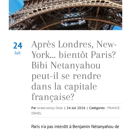
Après Londres, New-
24
York… bientôt Paris?
Juil
Bibi Netanyahou
peut-il se rendre
dans la capitale
française?
Par
Israelvalley Desk
|
24 Juil 2026
|
Catégories :
FRANCE-
ISRAEL
Paris n'a pas interdit à Benjamin Nétanyahou de