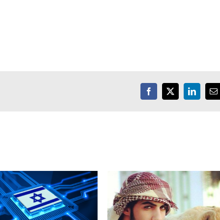
Facebook
X
LinkedIn
E