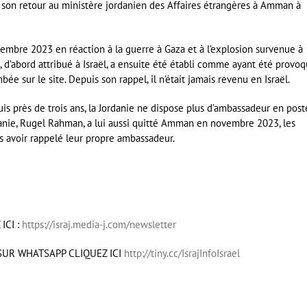
 son retour au ministère jordanien des Affaires étrangères à Amman à
mbre 2023 en réaction à la guerre à Gaza et à l’explosion survenue à
t, d’abord attribué à Israël, a ensuite été établi comme ayant été provo
e sur le site. Depuis son rappel, il n’était jamais revenu en Israël.
puis près de trois ans, la Jordanie ne dispose plus d’ambassadeur en post
rdanie, Rugel Rahman, a lui aussi quitté Amman en novembre 2023, les
s avoir rappelé leur propre ambassadeur.
ICI :
https://israj.media-j.com/newsletter
SUR WHATSAPP CLIQUEZ ICI
http://tiny.cc/IsrajInfoIsrael