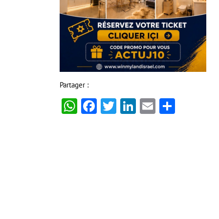
Partager :
WhatsApp
Facebook
Twitter
LinkedIn
Email
Partag