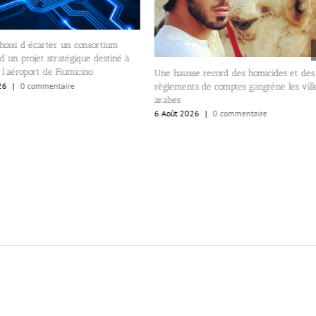
Permettre aux banques d’obtenir 
double cotation, en Israël et aux É
5 Août 2026
|
0 commentaire
 hausse record des homicides et des
lements de comptes gangrène les villes
bes
oût 2026
|
0 commentaire