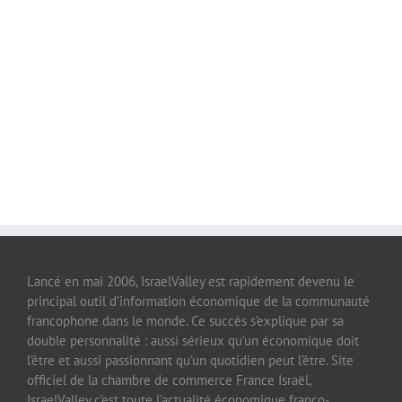
Lancé en mai 2006, IsraelValley est rapidement devenu le
principal outil d’information économique de la communauté
francophone dans le monde. Ce succès s’explique par sa
double personnalité : aussi sérieux qu’un économique doit
l’être et aussi passionnant qu’un quotidien peut l’être. Site
officiel de la chambre de commerce France Israël,
IsraelValley c’est toute l’actualité économique franco-