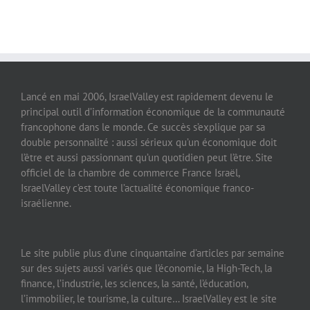
Lancé en mai 2006, IsraelValley est rapidement devenu le
principal outil d’information économique de la communauté
francophone dans le monde. Ce succès s’explique par sa
double personnalité : aussi sérieux qu’un économique doit
l’être et aussi passionnant qu’un quotidien peut l’être. Site
officiel de la chambre de commerce France Israël,
IsraelValley c’est toute l’actualité économique franco-
israélienne.
Le site publie plus d’une cinquantaine d’articles par semaine
sur des sujets aussi variés que l’économie, la High-Tech, la
finance, l’industrie, les sciences, la santé, l’éducation,
l’immobilier, le tourisme, la culture… IsraelValley est le site