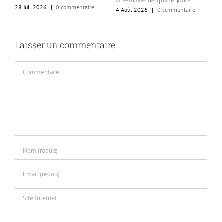
la semaine de quatre jours…
a
28 Juil 2026
|
0 commentaire
4 Août 2026
|
0 commentaire
d
M
d
3
Laisser un commentaire
Commentaire