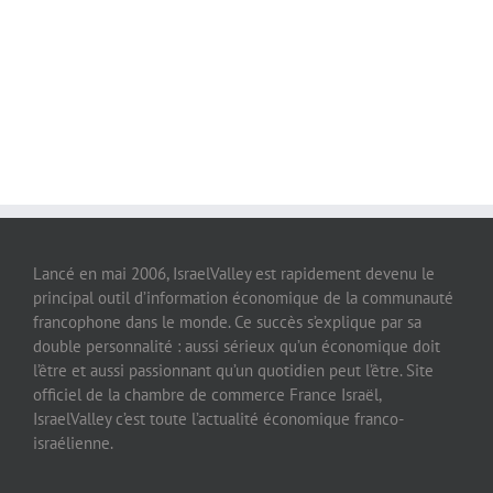
Lancé en mai 2006, IsraelValley est rapidement devenu le
principal outil d’information économique de la communauté
francophone dans le monde. Ce succès s’explique par sa
double personnalité : aussi sérieux qu’un économique doit
l’être et aussi passionnant qu’un quotidien peut l’être. Site
officiel de la chambre de commerce France Israël,
IsraelValley c’est toute l’actualité économique franco-
israélienne.