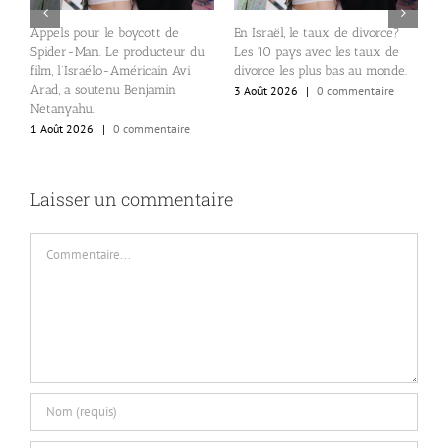
un
Appels pour le boycott de
En Israël, le taux de divorce?
Q
Spider-Man. Le producteur du
Les 10 pays avec les taux de
us
E
film, l’Israélo-Américain Avi
divorce les plus bas au monde.
P
Arad, a soutenu Benjamin
3 Août 2026
|
0 commentaire
p
Netanyahu.
p
1 Août 2026
|
0 commentaire
1
Laisser un commentaire
Commentaire