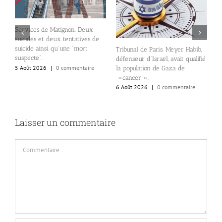
Services de Matignon. Deux
suicides et deux tentatives de
suicide ainsi qu’une “mort
Tribunal de Paris. Meyer Habib,
l
n
suspecte”.
défenseur d’Israël, avait qualifié
N
5 Août 2026
|
0 commentaire
la population de Gaza de
d
»cancer ».
d
6 Août 2026
|
0 commentaire
6
Laisser un commentaire
Commentaire