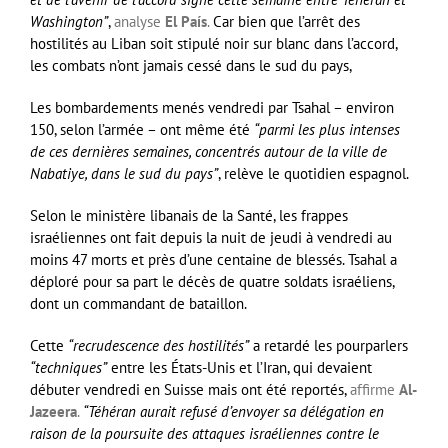
Washington”
,
analyse
El País
.
Car bien que l’arrêt des
hostilités au Liban soit stipulé noir sur blanc dans l’accord,
les combats n’ont jamais cessé dans le sud du pays,
Les bombardements menés vendredi par Tsahal – environ
150, selon l’armée – ont même été
“parmi les plus intenses
de ces dernières semaines, concentrés autour de la ville de
Nabatiye, dans le sud du pays”
, relève le quotidien espagnol.
Selon le ministère libanais de la Santé, les frappes
israéliennes ont fait depuis la nuit de jeudi à vendredi au
moins 47 morts et près d’une centaine de blessés. Tsahal a
déploré pour sa part le décès de quatre soldats israéliens,
dont un commandant de bataillon.
Cette
“recrudescence des hostilités”
a retardé les pourparlers
“techniques”
entre les États-Unis et l’Iran, qui devaient
débuter vendredi en Suisse mais ont été reportés,
affirme
Al-
Jazeera
.
“Téhéran aurait refusé d’envoyer sa délégation en
raison de la poursuite des attaques israéliennes contre le