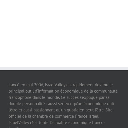
Lancé en mai 2006, IsraelValley est rapidement devenu le
principal outil d’information économique de la communauté
francophone dans le monde. Ce succès s’explique par sa
double personnalité : aussi sérieux qu’un économique doit
l’être et aussi passionnant qu’un quotidien peut l’être. Site
officiel de la chambre de commerce France Israël,
IsraelValley c’est toute l’actualité économique franco-