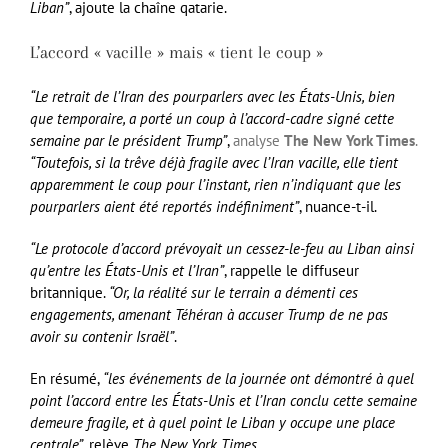
Liban”
, ajoute la chaîne qatarie.
L’accord « vacille » mais « tient le coup »
“Le retrait de l’Iran des pourparlers avec les États-Unis, bien
que temporaire, a porté un coup à l’accord-cadre signé cette
semaine par le président Trump”
,
analyse
The New York Times
.
“Toutefois, si la trêve déjà fragile avec l’Iran vacille, elle tient
apparemment le coup pour l’instant, rien n’indiquant que les
pourparlers aient été reportés indéfiniment”
, nuance-t-il.
“Le protocole d’accord prévoyait un cessez-le-feu au Liban ainsi
qu’entre les États-Unis et l’Iran”
, rappelle le diffuseur
britannique.
“Or, la réalité sur le terrain a démenti ces
engagements, amenant Téhéran à accuser Trump de ne pas
avoir su contenir Israël”
.
En résumé,
“les événements de la journée ont démontré à quel
point l’accord entre les États-Unis et l’Iran conclu cette semaine
demeure fragile, et à quel point le Liban y occupe une place
centrale”
, relève
The New York Times
.