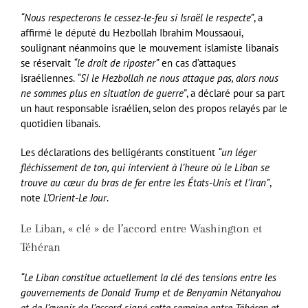
“Nous respecterons le cessez-le-feu si Israël le respecte”
, a
affirmé le député du Hezbollah Ibrahim Moussaoui,
soulignant néanmoins que le mouvement islamiste libanais
se réservait
“le droit de riposter”
en cas d’attaques
israéliennes.
“Si le Hezbollah ne nous attaque pas, alors nous
ne sommes plus en situation de guerre”
, a déclaré pour sa part
un haut responsable israélien, selon des propos relayés par le
quotidien libanais.
Les déclarations des belligérants constituent
“un léger
fléchissement de ton, qui intervient à l’heure où le Liban se
trouve au cœur du bras de fer entre les États-Unis et l’Iran”
,
note
L’Orient-Le Jour
.
Le Liban, « clé » de l’accord entre Washington et
Téhéran
“Le Liban constitue actuellement la clé des tensions entre les
gouvernements de Donald Trump et de Benyamin Nétanyahou
et de l’avenir de l’accord signé cette semaine entre Téhéran et