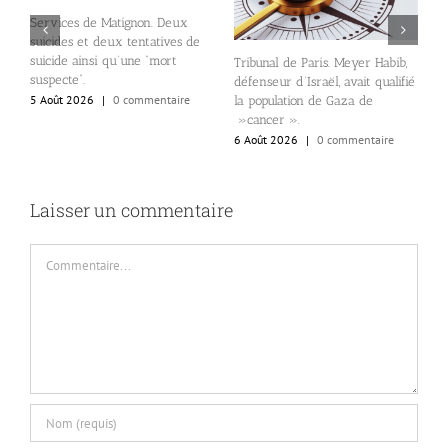
Services de Matignon. Deux
suicides et deux tentatives de
suicide ainsi qu’une “mort
Tribunal de Paris. Meyer Habib,
l
n
suspecte”.
défenseur d’Israël, avait qualifié
N
5 Août 2026
|
0 commentaire
la population de Gaza de
d
»cancer ».
d
6 Août 2026
|
0 commentaire
6
Laisser un commentaire
Commentaire