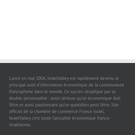
Lancé en mai 2006, IsraelValley est rapidement devenu le
principal outil d’information économique de la communauté
francophone dans le monde. Ce succès s’explique par sa
double personnalité : aussi sérieux qu’un économique doit
l’être et aussi passionnant qu’un quotidien peut l’être. Site
officiel de la chambre de commerce France Israël,
IsraelValley c’est toute l’actualité économique franco-
israélienne.