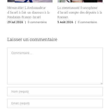
A
Mémorable! L’Ambassadeur
La communauté francophone
c
d’Israël à fait un discours à la
d’Israël compte des députés à la
e
s
Fondation France-Israël
Knesset.
l
29 Juil 2026
|
0 commentaire
5 Août 2026
|
0 commentaire
al
4
Laisser un commentaire
Commentaire