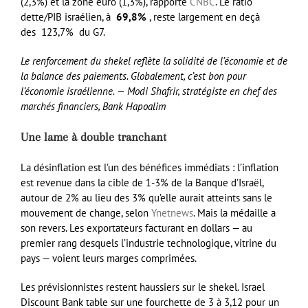
(2,3%) et la zone euro (1,3%), rapporte
CNBC
. Le ratio
dette/PIB israélien, à
69,8%
, reste largement en deçà
des 123,7% du G7.
Le renforcement du shekel reflète la solidité de l’économie et de
la balance des paiements. Globalement, c’est bon pour
l’économie israélienne. — Modi Shafrir, stratégiste en chef des
marchés financiers, Bank Hapoalim
Une lame à double tranchant
La désinflation est l’un des bénéfices immédiats : l’inflation
est revenue dans la cible de 1-3% de la Banque d’Israël,
autour de 2% au lieu des 3% qu’elle aurait atteints sans le
mouvement de change, selon
Ynetnews
. Mais la médaille a
son revers. Les exportateurs facturant en dollars — au
premier rang desquels l’industrie technologique, vitrine du
pays — voient leurs marges comprimées.
Les prévisionnistes restent haussiers sur le shekel. Israel
Discount Bank table sur une fourchette de 3 à 3,12 pour un