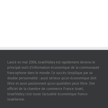
Lancé en mai 2006, IsraelValley est rapidement devenu le
principal outil d’information économique de la communauté
francophone dans le monde. Ce succès s’explique par sa
double personnalité : aussi sérieux qu’un économique doit
l’être et aussi passionnant qu’un quotidien peut l’être. Site
officiel de la chambre de commerce France Israël,
IsraelValley c’est toute l’actualité économique franco-
israélienne.