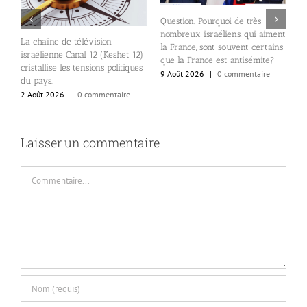
Question. Pourquoi de très
nombreux israéliens, qui aiment
E
La chaîne de télévision
24
la France, sont souvent certains
d
israélienne Canal 12 (Keshet 12)
que la France est antisémite?
p
cristallise les tensions politiques
9 Août 2026
|
0 commentaire
S
du pays.
e
2 Août 2026
|
0 commentaire
8
Laisser un commentaire
Commentaire