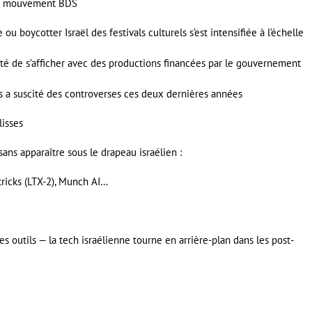
t le mouvement BDS
ou boycotter Israël des festivals culturels s’est intensifiée à l’échelle
vité de s’afficher avec des productions financées par le gouvernement
s a suscité des controverses ces deux dernières années
lisses
ans apparaître sous le drapeau israélien :
tricks (LTX-2), Munch AI…
s outils — la tech israélienne tourne en arrière-plan dans les post-