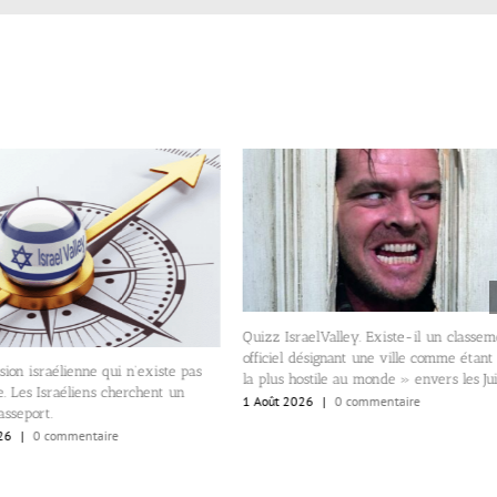
Quizz IsraelValley. Existe-il un classe
officiel désignant une ville comme étant
sion israélienne qui n’existe pas
la plus hostile au monde » envers les Jui
. Les Israéliens cherchent un
1 Août 2026
|
0 commentaire
sseport.
26
|
0 commentaire