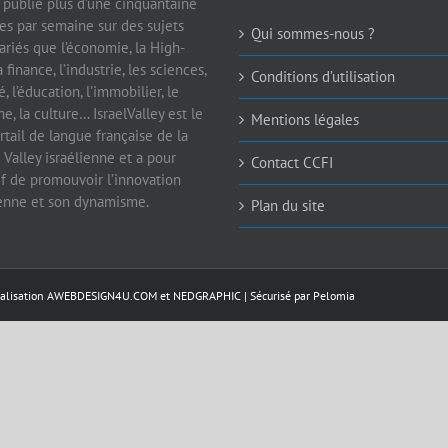
e publie plus d’une cinquantaine
les par semaine sur des sujets
Qui sommes-nous ?
ariés que l’économie, la High-
a finance, l’industrie, les sciences,
Conditions d’utilisation
é, l’éducation, l’immobilier, le
e, la culture… IsraelValley est le
Mentions légales
rtail de langue française de la
 Valley israélienne et a pour
Contact CCFI
if de promouvoir l’innovation
ienne et son dynamisme.
Plan du site
éalisation
AWEBDESIGN4U.COM
et
NEDGRAPHIC
| Sécurisé par
Pelomia