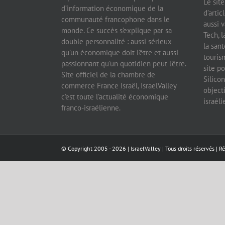
Le sit
d’information économique de la
d’artic
communauté francophone dans le
aussi v
monde. Ce succès s’explique par sa
Tech, l
double personnalité : aussi sérieux
la sant
qu’un économique doit l’être et aussi
tourism
passionnant qu’un quotidien peut l’être.
site po
Site officiel de la chambre de
Silicon
commerce France Israël, IsraelValley
object
c’est toute l’actualité économique
israél
franco-israélienne.
© Copyright 2005 -
2026 |
IsraelValley
| Tous droits réservés | R