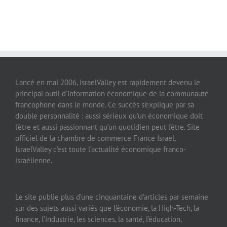
Lancé en mai 2006, IsraelValley est rapidement devenu le
principal outil d’information économique de la communauté
francophone dans le monde. Ce succès s’explique par sa
double personnalité : aussi sérieux qu’un économique doit
l’être et aussi passionnant qu’un quotidien peut l’être. Site
officiel de la chambre de commerce France Israël,
IsraelValley c’est toute l’actualité économique franco-
israélienne.
Le site publie plus d’une cinquantaine d’articles par semaine
sur des sujets aussi variés que l’économie, la High-Tech, la
finance, l’industrie, les sciences, la santé, l’éducation,