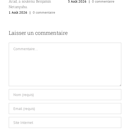
Arad, a soutenu Benjamin
3 Août 2026
|
0 commentaire
p
Netanyahu.
p
1 Août 2026
|
0 commentaire
1
Laisser un commentaire
Commentaire