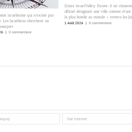
Quizz IsraelValley. Existe-il un classement
officiel désignant une ville comme étant «
Appels pour le boycott 
la plus hostile au monde » envers les Juifs?
producteur du film, l’Is
1 Août 2026
|
0 commentaire
Arad, a soutenu Benjami
1 Août 2026
|
0 commenta