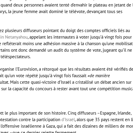
e quand deux personnes avaient tenté d’envahir le plateau en jetant de 
rys, la jeune femme avait dominé le télévote, devançant tous ses
 plusieurs diffuseurs pointant du doigt des comptes officiels liés au
in Netanyahou
, appelant les internautes à voter jusqu’à vingt fois pour
re refléterait moins une adhésion massive à la chanson qu’une mobilisat
Certains ont donc demandé un audit du système de vote, jugeant qu’il ne
téléspectateurs.
ganise l’Eurovision, a rétorqué que les résultats avaient été vérifiés d
 qu’un vote répété jusqu’à vingt fois faussait
«de manière
tat. Mais cette quasi-victoire d’Israël a cristallisé un débat ancien sur
 sur la capacité du concours à rester avant tout une compétition music
tt le plus important de son histoire. Cinq diffuseurs –Espagne, Irlande,
otestation contre la participation
d’Israël
, alors que 35 pays restent en l
’offensive israélienne à Gaza, qui a fait des dizaines de milliers de mor
raves –que ce dernier rejette fermement.