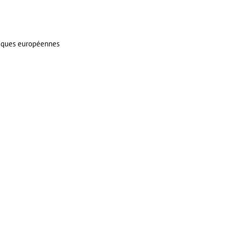
itiques européennes
er