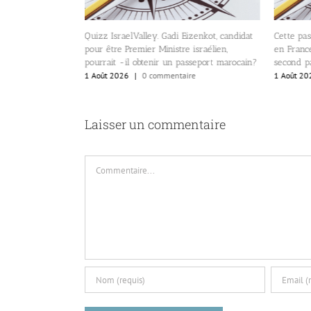
lValley. Gadi Eizenkot, candidat
Cette passion israélienne qui n’existe pas
remier Ministre israélien,
en France. Les Israéliens cherchent un
l obtenir un passeport marocain?
second passeport.
6
|
0 commentaire
1 Août 2026
|
0 commentaire
Laisser un commentaire
Commentaire