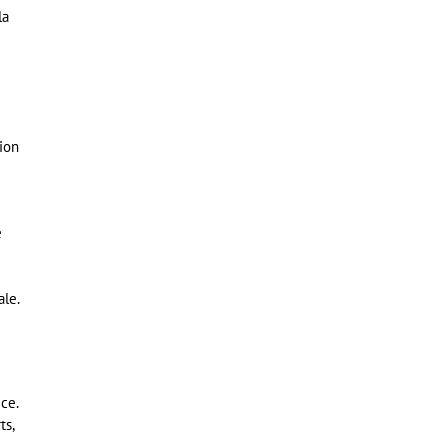
la
ion
e
ale.
ice.
ts,