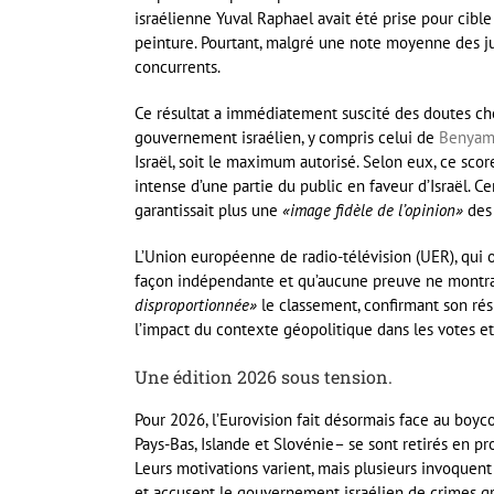
israélienne Yuval Raphael avait été prise pour cibl
peinture. Pourtant, malgré une note moyenne des ju
concurrents.
Ce résultat a immédiatement suscité des doutes chez
gouvernement israélien, y compris celui de
Benyam
Israël, soit le maximum autorisé. Selon eux, ce sco
intense d’une partie du public en faveur d’Israël. 
garantissait plus une
«image fidèle de l’opinion»
des 
L’Union européenne de radio-télévision (UER), qui or
façon indépendante et qu’aucune preuve ne montrait
disproportionnée»
le classement, confirmant son résul
l’impact du contexte géopolitique dans les votes et
Une édition 2026 sous tension.
Pour 2026, l’Eurovision fait désormais face au boyco
Pays-Bas, Islande et Slovénie– se sont retirés en pr
Leurs motivations varient, mais plusieurs invoquent l
et accusent le gouvernement israélien de crimes g