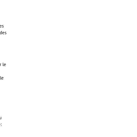
es
 des
r le
le
u
: