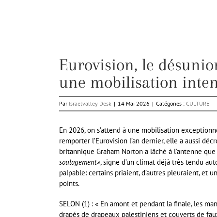
Eurovision, le désunio
une mobilisation inten
Par
Israelvalley Desk
|
14 Mai 2026
|
Catégories :
CULTURE
En 2026, on s’attend à une mobilisation exceptionnel
remporter l’Eurovision l’an dernier, elle a aussi dé
britannique Graham Norton a lâché à l’antenne que
soulagement»
, signe d’un climat déjà très tendu aut
palpable: certains priaient, d’autres pleuraient, et 
points.
SELON (1) : « En amont et pendant la finale, les man
drapés de drapeaux palestiniens et couverts de fau