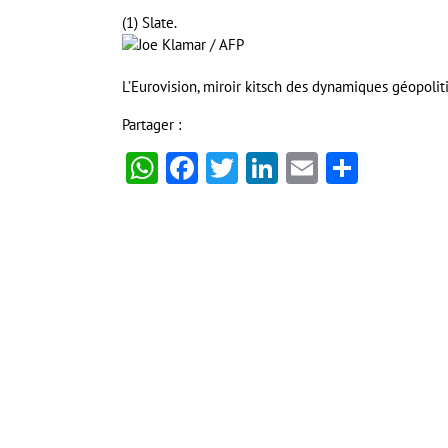
(1) Slate.
L’Eurovision, miroir kitsch des dynamiques géopol
Partager :
WhatsApp
Facebook
Twitter
LinkedIn
Email
Partag