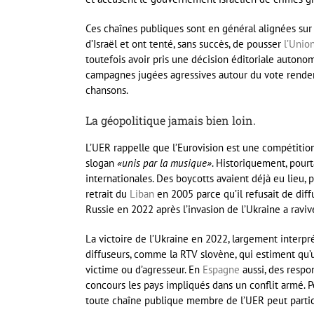
Ces chaînes publiques sont en général alignées sur
d’Israël et ont tenté, sans succès, de pousser
l’Unio
toutefois avoir pris une décision éditoriale autonom
campagnes jugées agressives autour du vote renden
chansons.
La géopolitique jamais bien loin.
L’UER rappelle que l’Eurovision est une compétitio
slogan
«unis par la musique»
. Historiquement, pourt
internationales. Des boycotts avaient déjà eu lieu,
retrait du
Liban
en 2005 parce qu’il refusait de diffu
Russie en 2022 après l’invasion de l’Ukraine a ravivé
La victoire de l’Ukraine en 2022, largement interpr
diffuseurs, comme la RTV slovène, qui estiment qu’u
victime ou d’agresseur. En
Espagne
aussi, des respo
concours les pays impliqués dans un conflit armé. Po
toute chaîne publique membre de l’UER peut participe