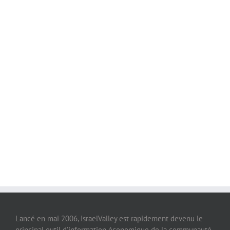
Lancé en mai 2006, IsraelValley est rapidement devenu le
principal outil d’information économique de la communauté