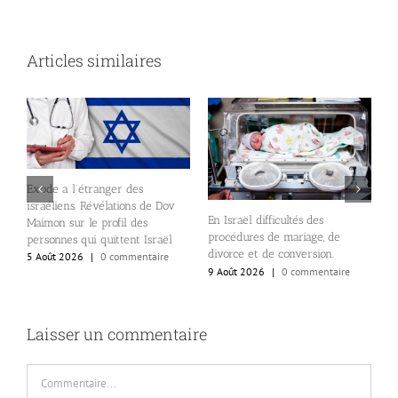
Articles similaires
Exode a l’étranger des
israéliens. Révélations de Dov
En Israël difficultés des
«
Maimon sur le profil des
procédures de mariage, de
V
personnes qui quittent Israël
ne
divorce et de conversion.
c
5 Août 2026
|
0 commentaire
9 Août 2026
|
0 commentaire
3
8
Laisser un commentaire
Commentaire