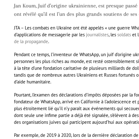
Jan Koum, Juif d’origine ukrainienne, est presque passé
ont révélé qu’il est l’un des plus grands soutiens de ses
JTA – Les combats en Ukraine ont été appelés « une guerre What
d’applications de messagerie par les
journalistes
, les
soldats
et 
de la propagande
.
Pendant ce temps, l’inventeur de WhatsApp, un juif d’origine ukra
personnes les plus riches au monde, est resté ostensiblement si
à la tête d’une fondation caritative de plusieurs milliards de do
tandis que de nombreux autres Ukrainiens et Russes fortunés on
d’aide humanitaire.
Pourtant, l’examen des déclarations d’impôts déposées par la f
fondateur de WhatsApp, arrivé en Californie à l’adolescence et p
plus étroitement lié qu’il n’y paraît aux événements qui secouent
dont seule une infime partie a déjà été signalée, s’élèvent à des
des organisations juives qui participent aujourd’hui aux opérati
Par exemple, de 2019 à 2020, lors de la dernière déclaration d