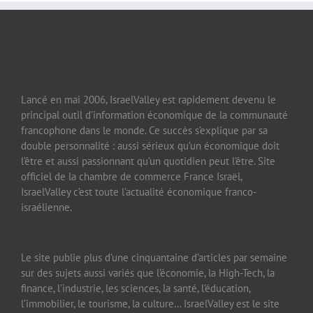
Lancé en mai 2006, IsraelValley est rapidement devenu le
principal outil d’information économique de la communauté
francophone dans le monde. Ce succès s’explique par sa
double personnalité : aussi sérieux qu’un économique doit
l’être et aussi passionnant qu’un quotidien peut l’être. Site
officiel de la chambre de commerce France Israël,
IsraelValley c’est toute l’actualité économique franco-
israélienne.
Le site publie plus d’une cinquantaine d’articles par semaine
sur des sujets aussi variés que l’économie, la High-Tech, la
finance, l’industrie, les sciences, la santé, l’éducation,
l’immobilier, le tourisme, la culture… IsraelValley est le site
portail de langue française de la Silicon Valley israélienne et
a pour objectif de promouvoir l’innovation israélienne et son
dynamisme.