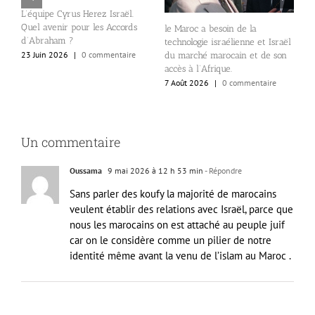
L’équipe Cyrus Herez Israël.
P
Quel avenir pour les Accords
p
le Maroc a besoin de la
d’Abraham ?
di
technologie israélienne et Israël
23 Juin 2026
|
0 commentaire
3
du marché marocain et de son
accès à l’Afrique.
7 Août 2026
|
0 commentaire
Un commentaire
Oussama
9 mai 2026 à 12 h 53 min
- Répondre
Sans parler des koufy la majorité de marocains
veulent établir des relations avec Israël, parce que
nous les marocains on est attaché au peuple juif
car on le considère comme un pilier de notre
identité même avant la venu de l’islam au Maroc .