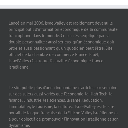
Lancé en mai 2006, IsraelValley est rapidement devenu le
principal outil d’information économique de la communauté
francophone dans le monde. Ce succès s’explique par sa
double personnalité : aussi sérieux qu’un économique doit
l’être et aussi passionnant qu’un quotidien peut l’être. Site
officiel de la chambre de commerce France Israël,
IsraelValley c’est toute l’actualité économique franco-
israélienne.
Le site publie plus d’une cinquantaine d’articles par semaine
sur des sujets aussi variés que l’économie, la High-Tech, la
finance, l’industrie, les sciences, la santé, l’éducation,
l’immobilier, le tourisme, la culture… IsraelValley est le site
portail de langue française de la Silicon Valley israélienne et
a pour objectif de promouvoir l’innovation israélienne et son
dynamisme.