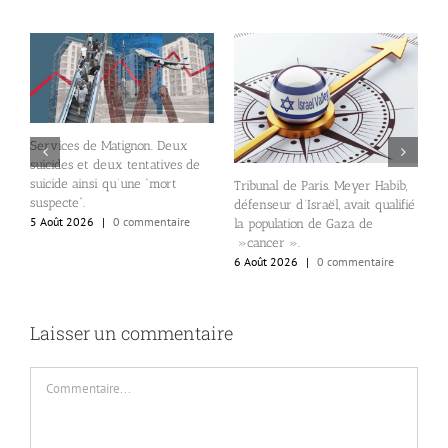
Services de Matignon. Deux
suicides et deux tentatives de
suicide ainsi qu’une “mort
Tribunal de Paris. Meyer Habib,
l
n
suspecte”.
défenseur d’Israël, avait qualifié
N
5 Août 2026
|
0 commentaire
la population de Gaza de
d
»cancer ».
d
6 Août 2026
|
0 commentaire
6
Laisser un commentaire
Commentaire