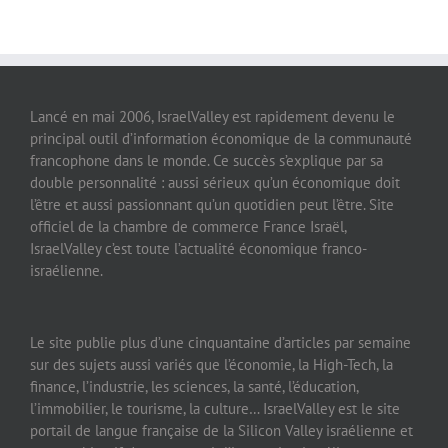
Lancé en mai 2006, IsraelValley est rapidement devenu le
principal outil d’information économique de la communauté
francophone dans le monde. Ce succès s’explique par sa
double personnalité : aussi sérieux qu’un économique doit
l’être et aussi passionnant qu’un quotidien peut l’être. Site
officiel de la chambre de commerce France Israël,
IsraelValley c’est toute l’actualité économique franco-
israélienne.
Le site publie plus d’une cinquantaine d’articles par semaine
sur des sujets aussi variés que l’économie, la High-Tech, la
finance, l’industrie, les sciences, la santé, l’éducation,
l’immobilier, le tourisme, la culture… IsraelValley est le site
portail de langue française de la Silicon Valley israélienne et