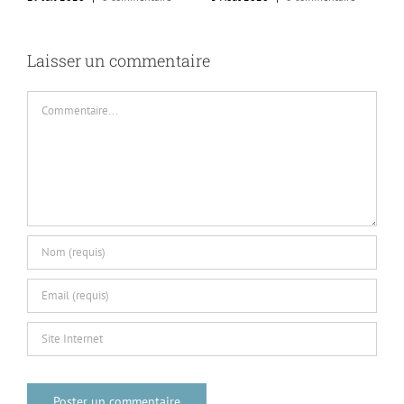
4
Laisser un commentaire
Commentaire