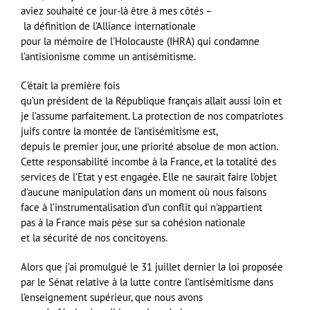
aviez souhaité ce jour-là être à mes côtés –
la définition de l’Alliance internationale
pour la mémoire de l’Holocauste (IHRA) qui condamne
l’antisionisme comme un antisémitisme.
C’était la première fois
qu’un président de la République français allait aussi loin et
je l’assume parfaitement. La protection de nos compatriotes
juifs contre la montée de l’antisémitisme est,
depuis le premier jour, une priorité absolue de mon action.
Cette responsabilité incombe à la France, et la totalité des
services de l’Etat y est engagée. Elle ne saurait faire l’objet
d’aucune manipulation dans un moment où nous faisons
face à l’instrumentalisation d’un conflit qui n’appartient
pas à la France mais pèse sur sa cohésion nationale
et la sécurité de nos concitoyens.
Alors que j’ai promulgué le 31 juillet dernier la loi proposée
par le Sénat relative à la lutte contre l’antisémitisme dans
l’enseignement supérieur, que nous avons