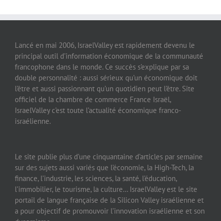
Lancé en mai 2006, IsraelValley est rapidement devenu le
principal outil d’information économique de la communauté
francophone dans le monde. Ce succès s’explique par sa
double personnalité : aussi sérieux qu’un économique doit
l’être et aussi passionnant qu’un quotidien peut l’être. Site
officiel de la chambre de commerce France Israël,
IsraelValley c’est toute l’actualité économique franco-
israélienne.
Le site publie plus d’une cinquantaine d’articles par semaine
sur des sujets aussi variés que l’économie, la High-Tech, la
finance, l’industrie, les sciences, la santé, l’éducation,
l’immobilier, le tourisme, la culture… IsraelValley est le site
portail de langue française de la Silicon Valley israélienne et
a pour objectif de promouvoir l’innovation israélienne et son