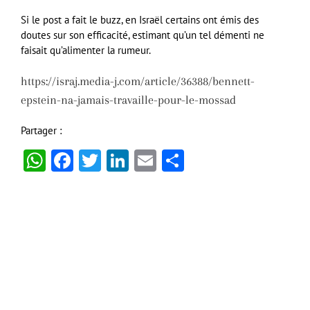
Si le post a fait le buzz, en Israël certains ont émis des
doutes sur son efficacité, estimant qu’un tel démenti ne
faisait qu’alimenter la rumeur.
https://israj.media-j.com/article/36388/bennett-
epstein-na-jamais-travaille-pour-le-mossad
Partager :
WhatsApp
Facebook
Twitter
LinkedIn
Email
Partager