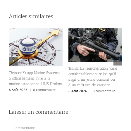
Articles similaires
nt
l
Tsahal. La rémunération varie
r
ThyssenKrupp Marine Systems
considérablement selon qu’il
e
a officiellement livré à la
s’agit d’un jeune conscrit ou
s
marine israélienne l’INS Drakon
d’un militaire de carrière.
i
6 Août 2026
|
0 commentaire
6 Août 2026
|
0 commentaire
6
Laisser un commentaire
Commentaire