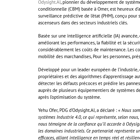
Odysight.AI
, pionnier du développement de systèmes
conditionnelle (CBM) basée à Omer, est heureux d
surveillance prédictive de l’état (PHM), conçu pour su
ascenseurs dans des secteurs industriels clés.
Basée sur une intelligence artificielle (IA) avancée
améliorant les performances, la fiabilité et la séc
considérablement les coûts de maintenance. Les cou
mobilité des marchandises, Pour les personnes, prés
Développé pour un leader européen de l’industrie, 
propriétaires et des algorithmes d’apprentissage au
détecter les défauts précoces et prédire les pannes
auprès de plusieurs équipementiers de systèmes de
après l’optimisation du système.
Yehu Ofer, PDG d’Odysight.AI, a déclaré : «
Nous somm
systèmes Industrie 4.0, ce qui représente, selon nous,
nous témoigne de la confiance qu’il accorde à Odysigh
les domaines industriels. Ce partenariat représente un
efficaces, alliant intelligence en temps réel et résil