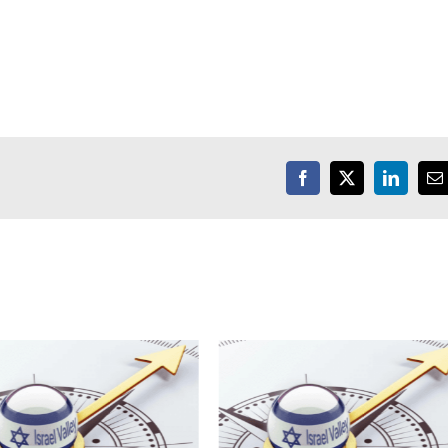
Facebook
X
LinkedIn
E