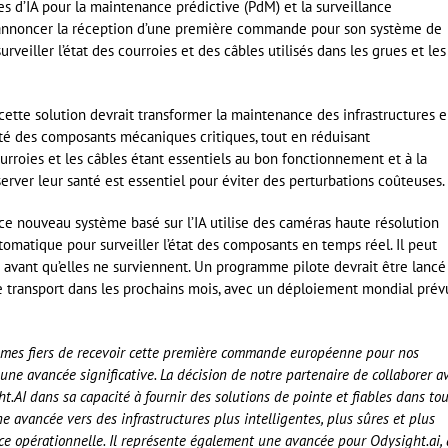
 d’IA pour la maintenance prédictive (PdM) et la surveillance
’annoncer la réception d’une première commande pour son système de
rveiller l’état des courroies et des câbles utilisés dans les grues et les
, cette solution devrait transformer la maintenance des infrastructures 
urité des composants mécaniques critiques, tout en réduisant
rroies et les câbles étant essentiels au bon fonctionnement et à la
erver leur santé est essentiel pour éviter des perturbations coûteuses.
ce nouveau système basé sur l’IA utilise des caméras haute résolution
tomatique pour surveiller l’état des composants en temps réel. Il peut
 avant qu’elles ne surviennent. Un programme pilote devrait être lancé
 transport dans les prochains mois, avec un déploiement mondial prév
es fiers de recevoir cette première commande européenne pour nos
 une avancée significative. La décision de notre partenaire de collaborer a
t.AI dans sa capacité à fournir des solutions de pointe et fiables dans to
e avancée vers des infrastructures plus intelligentes, plus sûres et plus
ience opérationnelle. Il représente également une avancée pour Odysight.ai,