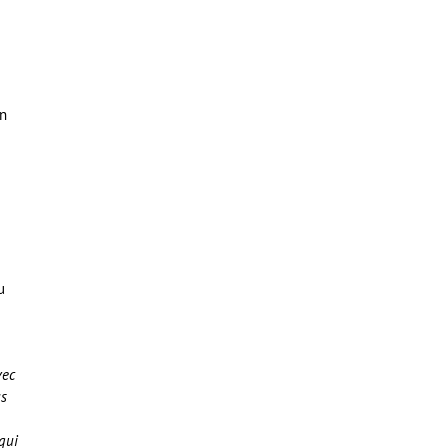
en
u
vec
us
 qui