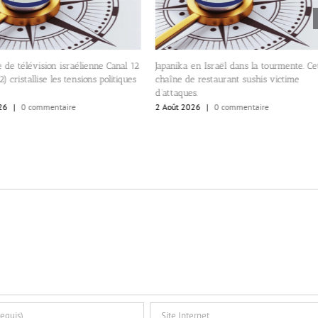
 de télévision israélienne Canal 12
Japanika en Israël dans la tourmente. Ce
) cristallise les tensions politiques
chaîne de restaurant sushis victime
d’attaques.
26
|
0 commentaire
2 Août 2026
|
0 commentaire