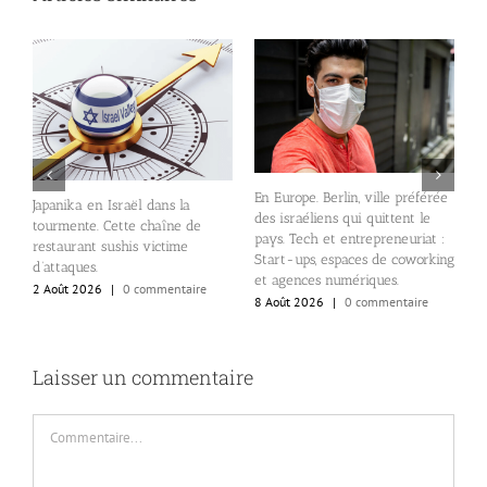
U
En Europe. Berlin, ville préférée
Japanika en Israël dans la
l
des israéliens qui quittent le
)
tourmente. Cette chaîne de
K
pays. Tech et entrepreneuriat :
s
restaurant sushis victime
5
Start-ups, espaces de coworking
d’attaques.
et agences numériques.
2 Août 2026
|
0 commentaire
8 Août 2026
|
0 commentaire
Laisser un commentaire
Commentaire