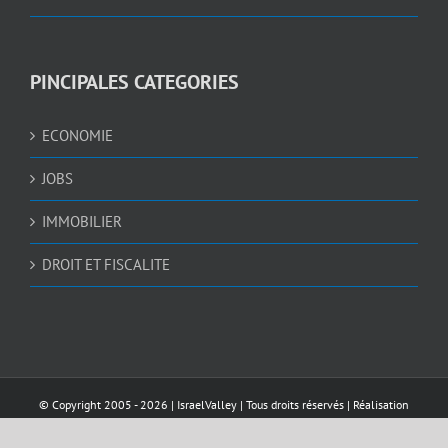
PINCIPALES CATEGORIES
ECONOMIE
JOBS
IMMOBILIER
DROIT ET FISCALITE
© Copyright 2005 -
2026 |
IsraelValley
| Tous droits réservés | Réalisation
AWEBDESIGN4U.COM
et
NEDGRAPHIC
| Sécurisé par
Pelomia