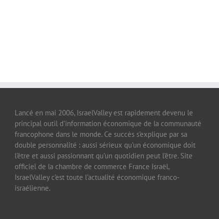
Lancé en mai 2006, IsraelValley est rapidement devenu le
principal outil d’information économique de la communauté
francophone dans le monde. Ce succès s’explique par sa
double personnalité : aussi sérieux qu’un économique doit
l’être et aussi passionnant qu’un quotidien peut l’être. Site
officiel de la chambre de commerce France Israël,
IsraelValley c’est toute l’actualité économique franco-
israélienne.