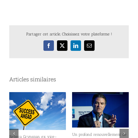
Partager cet article, Choisissez votre plateforme !
Facebook
X
LinkedIn
Email
Articles similaires
Un profond renouvellement de
L
Rebeca Grynspan, ex vice-