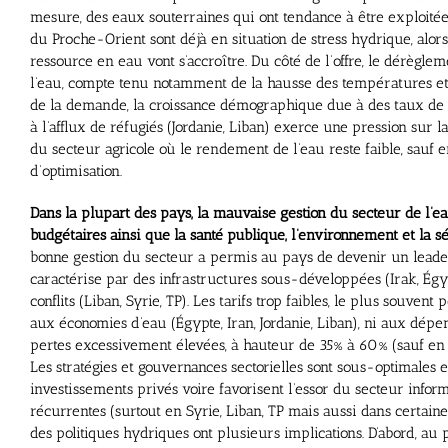
mesure, des eaux souterraines qui ont tendance à être exploitée
du Proche-Orient sont déjà en situation de stress hydrique, alor
ressource en eau vont s’accroître. Du côté de l’offre, le dérègle
l’eau, compte tenu notamment de la hausse des températures et d
de la demande, la croissance démographique due à des taux de na
à l’afflux de réfugiés (Jordanie, Liban) exerce une pression sur
du secteur agricole où le rendement de l’eau reste faible, sauf 
d’optimisation.
Dans la plupart des pays, la mauvaise gestion du secteur de l’ea
budgétaires ainsi que la santé publique, l’environnement et la sé
bonne gestion du secteur a permis au pays de devenir un leader
caractérise par des infrastructures sous-développées (Irak, Ég
conflits (Liban, Syrie, TP). Les tarifs trop faibles, le plus souvent
aux économies d’eau (Égypte, Iran, Jordanie, Liban), ni aux dépen
pertes excessivement élevées, à hauteur de 35% à 60% (sauf en 
Les stratégies et gouvernances sectorielles sont sous-optimales e
investissements privés voire favorisent l’essor du secteur infor
récurrentes (surtout en Syrie, Liban, TP mais aussi dans certaines
des politiques hydriques ont plusieurs implications. D’abord, au