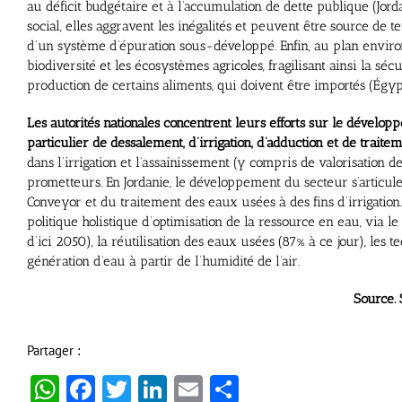
au déficit budgétaire et à l’accumulation de dette publique (Jorda
social, elles aggravent les inégalités et peuvent être source de te
d’un système d’épuration sous-développé. Enfin, au plan envi
biodiversité et les écosystèmes agricoles, fragilisant ainsi la séc
production de certains aliments, qui doivent être importés (Égypte
Les autorités nationales concentrent leurs efforts sur le dévelo
particulier de dessalement, d’irrigation, d’adduction et de trait
dans l’irrigation et l’assainissement (y compris de valorisation 
prometteurs. En Jordanie, le développement du secteur s’articul
Conveyor et du traitement des eaux usées à des fins d’irrigation
politique holistique d’optimisation de la ressource en eau, via l
d’ici 2050), la réutilisation des eaux usées (87% à ce jour), les 
génération d’eau à partir de l’humidité de l’air.
Source.
Partager :
WhatsApp
Facebook
Twitter
LinkedIn
Email
Partager