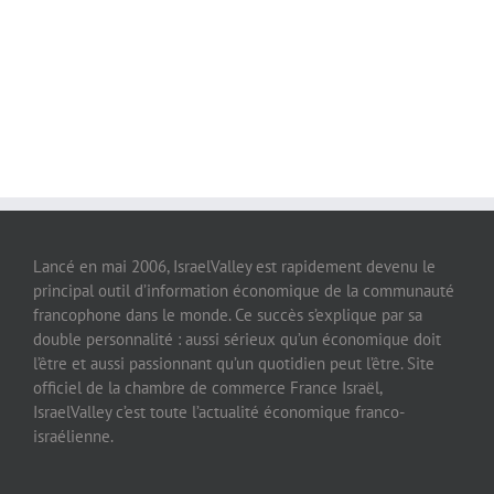
Lancé en mai 2006, IsraelValley est rapidement devenu le
principal outil d’information économique de la communauté
francophone dans le monde. Ce succès s’explique par sa
double personnalité : aussi sérieux qu’un économique doit
l’être et aussi passionnant qu’un quotidien peut l’être. Site
officiel de la chambre de commerce France Israël,
IsraelValley c’est toute l’actualité économique franco-
israélienne.