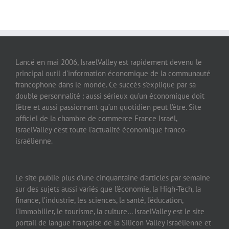
Lancé en mai 2006, IsraelValley est rapidement devenu le
principal outil d’information économique de la communauté
francophone dans le monde. Ce succès s’explique par sa
double personnalité : aussi sérieux qu’un économique doit
l’être et aussi passionnant qu’un quotidien peut l’être. Site
officiel de la chambre de commerce France Israël,
IsraelValley c’est toute l’actualité économique franco-
israélienne.
Le site publie plus d’une cinquantaine d’articles par semaine
sur des sujets aussi variés que l’économie, la High-Tech, la
finance, l’industrie, les sciences, la santé, l’éducation,
l’immobilier, le tourisme, la culture… IsraelValley est le site
portail de langue française de la Silicon Valley israélienne et