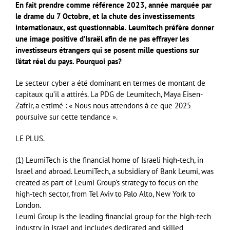
En fait prendre comme référence 2023, année marquée par
le drame du 7 Octobre, et la chute des investissements
internationaux, est questionnable. Leumitech préfère donner
une image positive d’Israël afin de ne pas effrayer les
investisseurs étrangers qui se posent mille questions sur
l’état réel du pays. Pourquoi pas?
Le secteur cyber a été dominant en termes de montant de
capitaux qu’il a attirés. La PDG de Leumitech, Maya Eisen-
Zafrir, a estimé : « Nous nous attendons à ce que 2025
poursuive sur cette tendance ».
LE PLUS.
(1) LeumiTech is the financial home of Israeli high-tech, in
Israel and abroad. LeumiTech, a subsidiary of Bank Leumi, was
created as part of Leumi Group’s strategy to focus on the
high-tech sector, from Tel Aviv to Palo Alto, New York to
London.
Leumi Group is the leading financial group for the high-tech
industry in Israel and includes dedicated and skilled