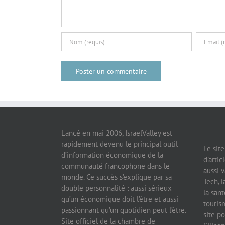
Lancé en mai 2006, IsraelValley est
rapidement devenu le principal outil
Le sit
d’information économique de la
d’artic
communauté francophone dans le
aussi v
monde. Ce succès s’explique par sa
Tech, l
double personnalité : aussi sérieux
la sant
qu’un économique doit l’être et aussi
tourism
passionnant qu’un quotidien peut l’être.
site po
Site officiel de la chambre de