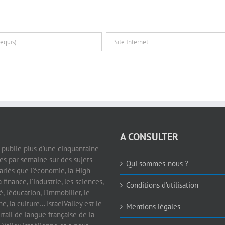
A CONSULTER
e publie plus d’une cinquantaine
les par semaine sur des sujets
Qui sommes-nous ?
ariés que l’économie, la High-
a finance, l’industrie, les sciences,
Conditions d’utilisation
é, l’éducation, l’immobilier, le
e, la culture… IsraelValley est le
Mentions légales
rtail de langue française de la