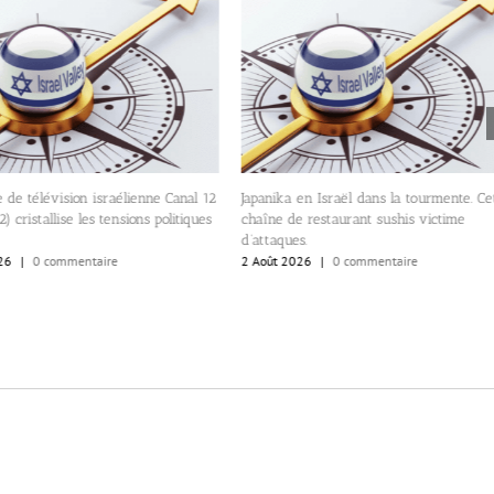
 de télévision israélienne Canal 12
Japanika en Israël dans la tourmente. Ce
) cristallise les tensions politiques
chaîne de restaurant sushis victime
d’attaques.
26
|
0 commentaire
2 Août 2026
|
0 commentaire