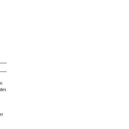
on
 des
er