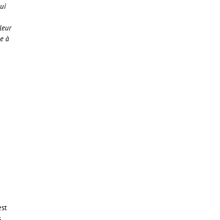
ui
leur
e à
est
s