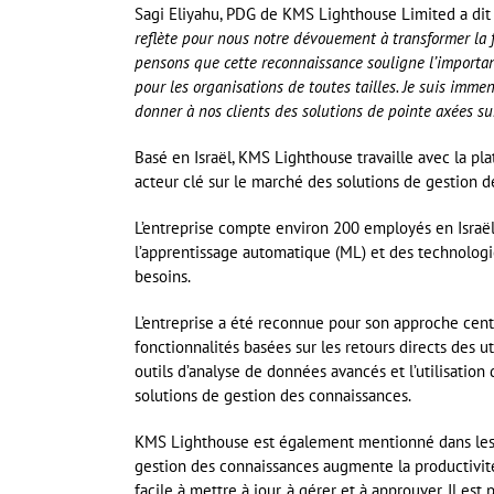
Sagi Eliyahu, PDG de KMS Lighthouse Limited a dit 
reflète pour nous notre dévouement à transformer la f
pensons que cette reconnaissance souligne l’importanc
pour les organisations de toutes tailles. Je suis im
donner à nos clients des solutions de pointe axées sur 
Basé en Israël, KMS Lighthouse travaille avec la p
acteur clé sur le marché des solutions de gestion 
L’entreprise compte environ 200 employés en Israël e
l’apprentissage automatique (ML) et des technologie
besoins.
L’entreprise a été reconnue pour son approche cent
fonctionnalités basées sur les retours directs des ut
outils d’analyse de données avancés et l’utilisation
solutions de gestion des connaissances.
KMS Lighthouse est également mentionné dans les r
gestion des connaissances augmente la productivité e
facile à mettre à jour, à gérer et à approuver. Il est