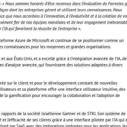
: «
Nous sommes honorés d’être reconnus dans l’évaluation de Forrester, q
açon dont les entreprises gèrent et utilisent leurs connaissances. Nous
e que nous accordons à l’innovation, à l’évolutivité et à la création de va
mensément fier de nos équipes mondiales et de leur engagement inébranlabl
l’IA qui favorisent la réussite de l’entreprise
».
lateforme Azure de Microsoft et continue de se positionner comme un
des connaissances pour les moyennes et grandes organisations.
t aux États-Unis, et a excellé grâce à l’intégration avancée de l’IA, de
s d’analyse avancée, qui fournissent des solutions adaptées à divers
rée sur le client et pour le développement constant de nouvelles
ilisateurs et sa plateforme offre une interface utilisateur intuitive, des
 de la gamification pour encourager la collaboration et l’adoption de
apports de la société israélienne Gartner et de STKI. Son système de
t l’efficacité de ses clients grâce à une interface pilotée par l’IA qui 
 piloté par SaaS avec des intégrations intégrées pour les applications, le