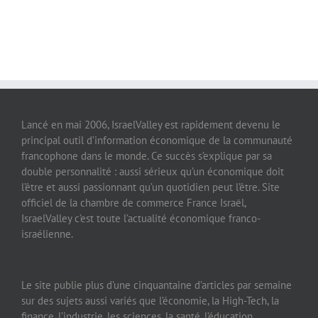
Lancé en mai 2006, IsraelValley est rapidement devenu le
principal outil d’information économique de la communauté
francophone dans le monde. Ce succès s’explique par sa
double personnalité : aussi sérieux qu’un économique doit
l’être et aussi passionnant qu’un quotidien peut l’être. Site
officiel de la chambre de commerce France Israël,
IsraelValley c’est toute l’actualité économique franco-
israélienne.
Le site publie plus d’une cinquantaine d’articles par semaine
sur des sujets aussi variés que l’économie, la High-Tech, la
finance, l’industrie, les sciences, la santé, l’éducation,