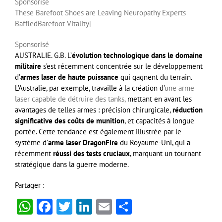
Sponsorisé
These Barefoot Shoes are Leaving Neuropathy Experts
Baffled
Barefoot Vitality
|
Sponsorisé
AUSTRALIE. G.B. L’
évolution technologique dans le domaine
militaire
s’est récemment concentrée sur le développement
d’
armes laser de haute puissance
qui gagnent du terrain.
L’Australie, par exemple, travaille à la création d’
une arme
laser capable de détruire des tanks,
mettant en avant les
avantages de telles armes : précision chirurgicale,
réduction
significative des coûts de munition
, et capacités à longue
portée. Cette tendance est également illustrée par le
système d’
arme laser DragonFire
du Royaume-Uni, qui a
récemment
réussi des tests cruciaux
, marquant un tournant
stratégique dans la guerre moderne.
Partager :
WhatsApp
Facebook
Twitter
LinkedIn
Email
Partager