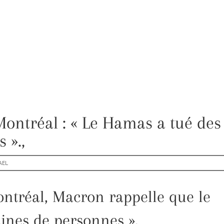
ntréal : « Le Hamas a tué des
 ».,
AEL
ontréal, Macron rappelle que le
ines de personnes ».