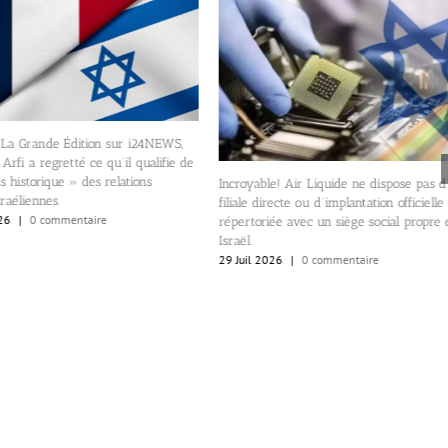
Mémorable! L’Ambassadeur d’Israël à
able! Air Liquide ne dispose pas d’une
un discours à la Fondation France-Is
 directe ou d’implantation officielle
29 Juil 2026
|
0 commentaire
oriée avec un siège social propre en
 2026
|
0 commentaire