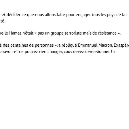
e et décider ce que nous allons faire pour engager tous les pays de la
uté.
ue le Hamas n’était « pas un groupe terroriste mais de résistance ».
 tué des centaines de personnes », a répliqué Emmanuel Macron. Exaspér
u pouvoir et ne pouvez rien changer, vous devez démissionner ! »
er