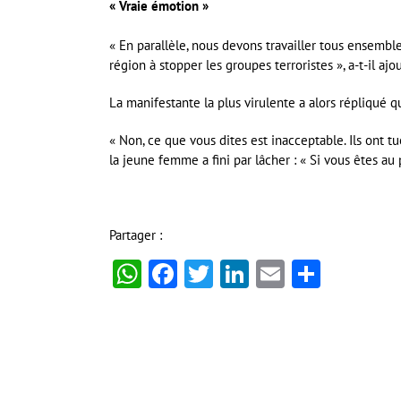
« Vraie émotion »
« En parallèle, nous devons travailler tous ensembl
région à stopper les groupes terroristes », a-t-il ajo
La manifestante la plus virulente a alors répliqué q
« Non, ce que vous dites est inacceptable. Ils ont
la jeune femme a fini par lâcher : « Si vous êtes a
Partager :
WhatsApp
Facebook
Twitter
LinkedIn
Email
Partag