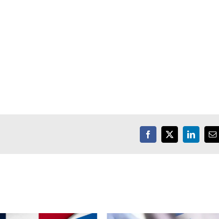
Facebook
X
LinkedIn
E