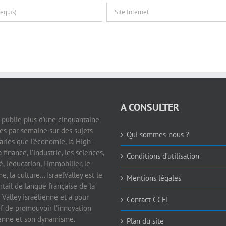
A CONSULTER
e publie plus d’une cinquantaine
les par semaine sur des sujets
Qui sommes-nous ?
ariés que l’économie, la High-
a finance, l’industrie, les sciences,
Conditions d’utilisation
é, l’éducation, l’immobilier, le
e, la culture… IsraelValley est le
Mentions légales
rtail de langue française de la
 Valley israélienne et a pour
Contact CCFI
if de promouvoir l’innovation
ienne et son dynamisme.
Plan du site