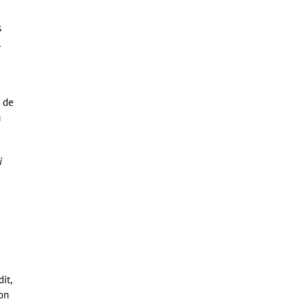
s
l
s de
a
i
it,
on