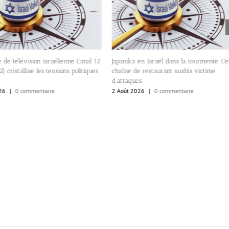
 de télévision israélienne Canal 12
Japanika en Israël dans la tourmente. Ce
) cristallise les tensions politiques
chaîne de restaurant sushis victime
d’attaques.
26
|
0 commentaire
2 Août 2026
|
0 commentaire