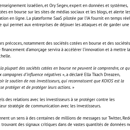
renseignement israélien, et Ory Segev, expert en données et systèmes,
ées en bourse sur les sites de médias sociaux et les blogs, et alerte le
tion en ligne. La plateforme SaaS pilotée par l’IA fournit en temps rée
e qui permet aux entreprises de déjouer les attaques et de garder une
teurs précoces, notamment des sociétés cotées en bourse et des société
e financement d’amorçage servira à accélérer l’innovation et à mettre l
chelle.
a plupart des sociétés cotées en bourse ne peuvent le comprendre, ce qu
ux campagnes d’influence négatives
», a déclaré Ella Tkach Dreazen,
r le soutien de nos investisseurs, qui reconnaissent que KOIOS est la
se protéger et de protéger leurs actions.
»
els des relations avec les investisseurs à se protéger contre les
eur stratégie de communication avec les investisseurs.
nnent un sens à des centaines de millions de messages sur Twitter, Redd
 trouvant des signaux critiques dans de vastes quantités de données n