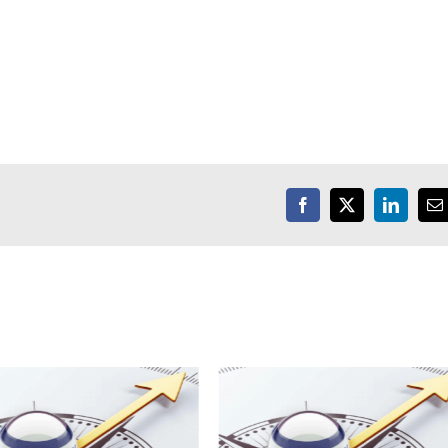
Facebook
X
LinkedIn
E