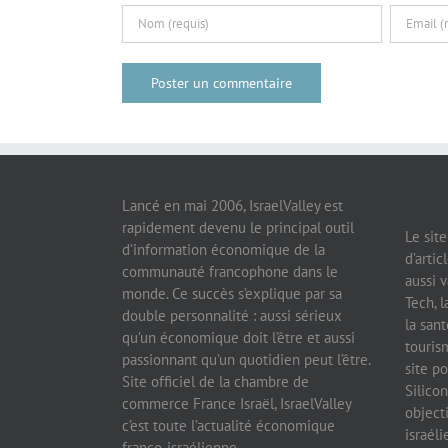
Lancé en mai 2006, IsraelValley est
rapidement devenu le principal outil
Le sit
d’information économique de la
d’artic
communauté francophone dans le
aussi v
monde. Ce succès s’explique par sa
Tech, l
double personnalité : aussi sérieux
la sant
qu’un économique doit l’être et aussi
tourism
passionnant qu’un quotidien peut l’être.
site po
Site officiel de la chambre de
Silicon
commerce France Israël, IsraelValley
object
c’est toute l’actualité économique
israél
franco-israélienne.