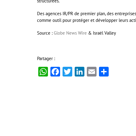
structurées.
Des agences IR/PR de premier plan, des entreprises
comme outil pour protéger et développer leurs acti
Source :
Globe News Wire
& Israël Valley
Partager :
WhatsApp
Facebook
Twitter
LinkedIn
Email
Partag