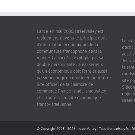
Lancé en mai 2006, IsraelValley est
rapidement devenu le principal outil
Le sit
d’information économique de la
d’artic
communauté francophone dans le
aussi v
monde. Ce succès s’explique par sa
Tech, l
double personnalité : aussi sérieux
la sant
qu’un économique doit l’être et aussi
tourism
passionnant qu’un quotidien peut l’être.
site po
Site officiel de la chambre de
Silicon
commerce France Israël, IsraelValley
object
c’est toute l’actualité économique
israél
franco-israélienne.
© Copyright 2005 -
2026 |
IsraelValley
| Tous droits réservés | R