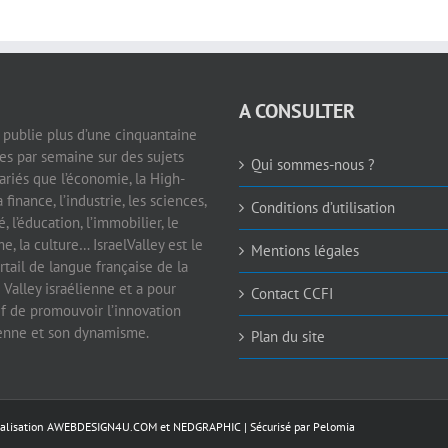
A CONSULTER
e publie plus d’une cinquantaine
les par semaine sur des sujets
Qui sommes-nous ?
ariés que l’économie, la High-
a finance, l’industrie, les sciences,
Conditions d’utilisation
é, l’éducation, l’immobilier, le
e, la culture… IsraelValley est le
Mentions légales
rtail de langue française de la
 Valley israélienne et a pour
Contact CCFI
if de promouvoir l’innovation
ienne et son dynamisme.
Plan du site
éalisation
AWEBDESIGN4U.COM
et
NEDGRAPHIC
| Sécurisé par
Pelomia