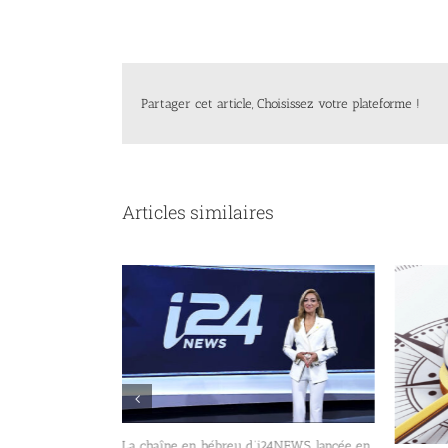
Partager cet article, Choisissez votre plateforme !
Articles similaires
La chaîne en hébreu d’i24NEWS, lancée en
t de la