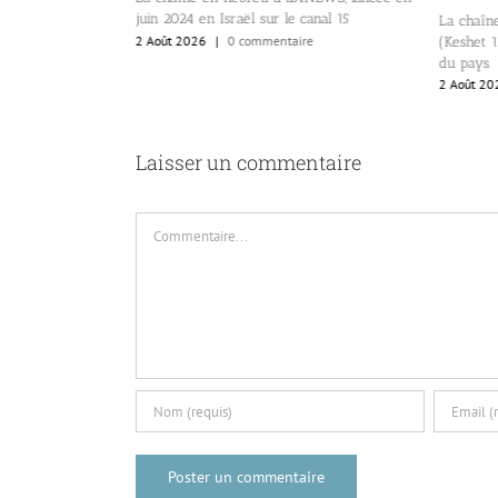
juin 2024 en Israël sur le canal 15
 la Knesset.
La chaîne
2 Août 2026
|
0 commentaire
re
(Keshet 12
du pays.
2 Août 20
Laisser un commentaire
Commentaire