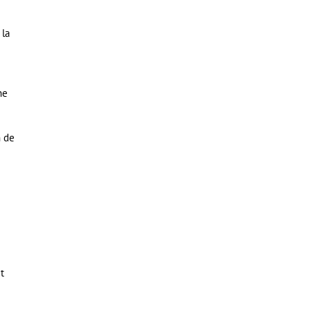
 la
ne
n de
t