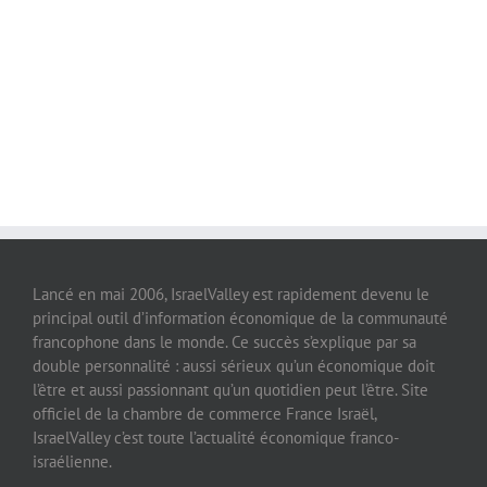
Lancé en mai 2006, IsraelValley est rapidement devenu le
principal outil d’information économique de la communauté
francophone dans le monde. Ce succès s’explique par sa
double personnalité : aussi sérieux qu’un économique doit
l’être et aussi passionnant qu’un quotidien peut l’être. Site
officiel de la chambre de commerce France Israël,
IsraelValley c’est toute l’actualité économique franco-
israélienne.