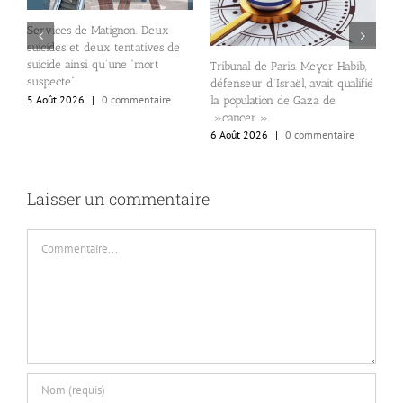
Services de Matignon. Deux
suicides et deux tentatives de
suicide ainsi qu’une “mort
Tribunal de Paris. Meyer Habib,
l
n
suspecte”.
défenseur d’Israël, avait qualifié
N
5 Août 2026
|
0 commentaire
la population de Gaza de
d
»cancer ».
d
6 Août 2026
|
0 commentaire
6
Laisser un commentaire
Commentaire