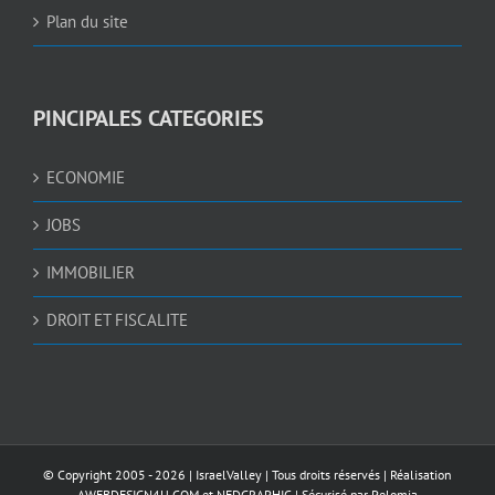
Plan du site
PINCIPALES CATEGORIES
ECONOMIE
JOBS
IMMOBILIER
DROIT ET FISCALITE
© Copyright 2005 -
2026 |
IsraelValley
| Tous droits réservés | Réalisation
AWEBDESIGN4U.COM
et
NEDGRAPHIC
| Sécurisé par
Pelomia