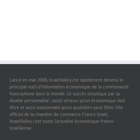
Lancé en mai 2006, IsraelValley est rapidement devenu le
principal outil d’information économique de la communauté
francophone dans le monde. Ce succès s’explique par sa
double personnalité : aussi sérieux qu’un économique doit
l’être et aussi passionnant qu’un quotidien peut l’être. Site
officiel de la chambre de commerce France Israël,
IsraelValley c’est toute l’actualité économique franco-
israélienne.