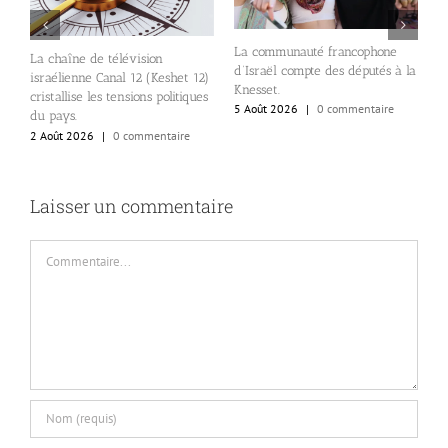
U
La communauté francophone
La chaîne de télévision
24
l
d’Israël compte des députés à la
israélienne Canal 12 (Keshet 12)
K
Knesset.
cristallise les tensions politiques
5
5 Août 2026
|
0 commentaire
du pays.
2 Août 2026
|
0 commentaire
Laisser un commentaire
Commentaire