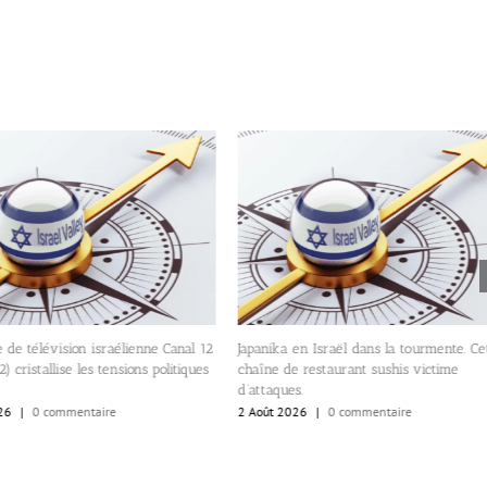
 de télévision israélienne Canal 12
Japanika en Israël dans la tourmente. Ce
) cristallise les tensions politiques
chaîne de restaurant sushis victime
d’attaques.
26
|
0 commentaire
2 Août 2026
|
0 commentaire