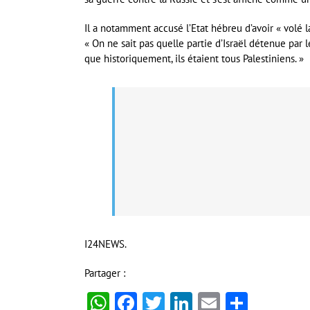
Il a notamment accusé l’Etat hébreu d’avoir « volé la
« On ne sait pas quelle partie d’Israël détenue par l
que historiquement, ils étaient tous Palestiniens. »
I24NEWS.
Partager :
WhatsApp
Facebook
Twitter
LinkedIn
Email
Partag