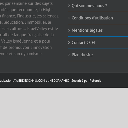
les par semaine sur des sujets
Qui sommes-nous ?
ariés que l’économie, la High-
a finance, l’industrie, les sciences,
Conditions d’utilisation
é, l’éducation, l’immobilier, le
e, la culture… IsraelValley est le
Mentions légales
rtail de langue française de la
 Valley israélienne et a pour
Contact CCFI
if de promouvoir l’innovation
ienne et son dynamisme.
Plan du site
éalisation
AWEBDESIGN4U.COM
et
NEDGRAPHIC
| Sécurisé par
Pelomia