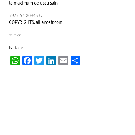
le maximum de tissu sain
+972 54 8034532
COPYRIGHTS. alliancefr.com
האם יד
Partager :
WhatsApp
Facebook
Twitter
LinkedIn
Email
Partager