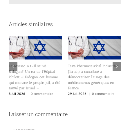
Articles similaires
Le Mossad a t-il sauvé
Teva Pharmaceutical Industries
Erdogan? Un ex de l’Hôpital
(Israël) a contribué à
Ichilov: « Erdogan, cet homme
démocratiser l’usage des
E
qui menace le peuple juif, a été
médicaments génériques en
p
sauvé par Israël ».
France.
p
8 Juil 2026
|
0 commentaire
29 Juil 2026
|
0 commentaire
2
Laisser un commentaire
Commentaire