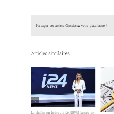
Partager cet article, Choisissez votre plateforme !
Articles similaires
La chaîne en hébreu d’i24NEWS, lancée en
t de la