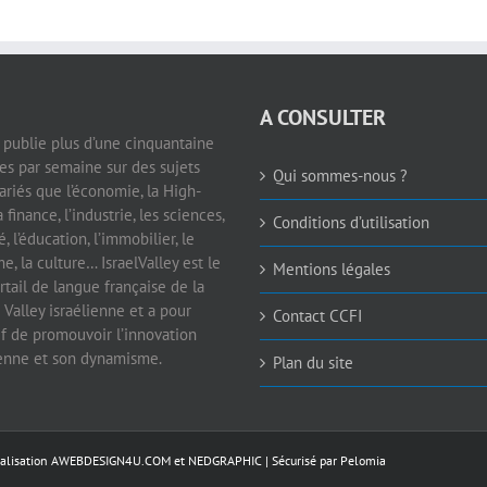
A CONSULTER
e publie plus d’une cinquantaine
les par semaine sur des sujets
Qui sommes-nous ?
ariés que l’économie, la High-
a finance, l’industrie, les sciences,
Conditions d’utilisation
é, l’éducation, l’immobilier, le
e, la culture… IsraelValley est le
Mentions légales
rtail de langue française de la
 Valley israélienne et a pour
Contact CCFI
if de promouvoir l’innovation
ienne et son dynamisme.
Plan du site
éalisation
AWEBDESIGN4U.COM
et
NEDGRAPHIC
| Sécurisé par
Pelomia