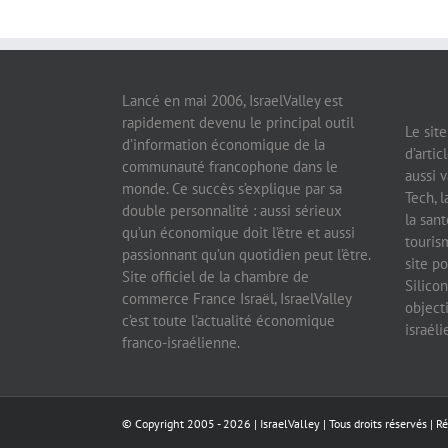
Lancé en mai 2006, IsraelValley est
rapidement devenu le principal outil
Le sit
d’information économique de la
d’artic
communauté francophone dans le
aussi v
monde. Ce succès s’explique par sa
Tech, l
double personnalité : aussi sérieux
la sant
qu’un économique doit l’être et aussi
tourism
passionnant qu’un quotidien peut l’être.
site po
Site officiel de la chambre de
Silicon
commerce France Israël, IsraelValley
object
c’est toute l’actualité économique
israél
franco-israélienne.
© Copyright 2005 -
2026 |
IsraelValley
| Tous droits réservés | R